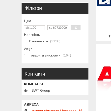
Фільтри
Ціна
Наявність
Т
В наявності
2136
Акція
Товари зі знижками
164
Контакти
SWT-Group
вулиця Адмірала Макарова, 15,