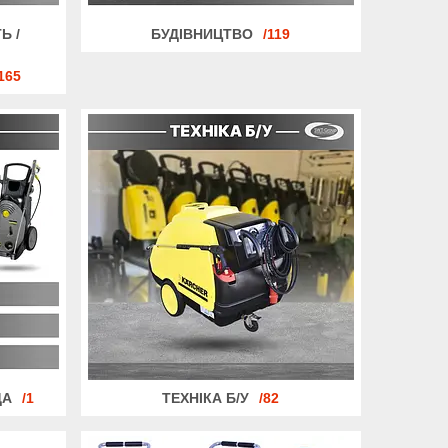
Ь /
БУДІВНИЦТВО
119
165
ДА
1
ТЕХНІКА Б/У
82