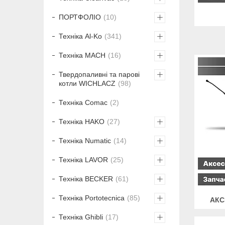
ПОРТФОЛІО
10
Техніка Al-Ko
341
Техніка MACH
16
Твердопаливні та парові
котли WICHLACZ
98
Техніка Comac
2
Техніка HAKO
27
Техніка Numatic
14
Техніка LAVOR
25
Техніка BECKER
61
Техніка Portotecnica
85
АКС
Техніка Ghibli
17