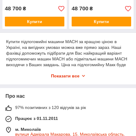
48 700
48 700
₴
₴
Купити
Купити
Купити підлогомийні машини MACH за кращою ціною в
Україні, на вигідних умовах можна вже прямо зараз. Наші
фахівці допоможуть підібрати для Вас найкращий варіант
підлогомиючих машин MACH або підмітальні машини MACH
виходячи з Ваших завдань. Ціна на підлогомийну Макк буде
найкращою : Купити підлогомийну машину Макк в Києві,
Показати все
купити підлогомийну машину MACH в Одесі, купити
підлогомийну машину MACH у запоріжжі, купити підмітальну
машину MACH у Дніпрі, в людом місті у нас є сервіс.
Про нас
97% позитивних з 120 відгуків за рік
Працює з 01.11.2011
м. Миколаїв
вулиця Адмірала Макарова, 15, Миколаївська область,