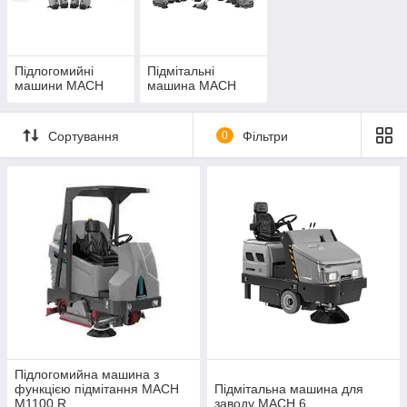
1
3
Оформлення
Вибір форми
замовлення на
оплати, способу
нашому сайті
пересилки
Підлогомийні
Підмітальні
2
4
Зворотній зв'язок з
Доставка товару в
машини MACH
машина MACH
менеджером
обумовлений термін
протягом 3 хв
Сортування
0
Фільтри
ЩО ДУМАЮТЬ ПРО НАС НАШІ ПОКУПЦІ!
«Відмінно, швидка зв'язок і доставка. Товар відповідає
заявленому опису».
Михайло Родомакин, 19.04.16
Підлогомийна машина з
функцією підмітання MACH
Підмітальна машина для
M1100 R
заводу MACH 6