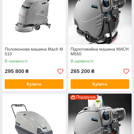
Поломонова машина Mach M
Підлогомийна машина MACH
510
M550
В наявності
В наявності
295 800
265 200
₴
₴
Купити
Купити
Подарунок