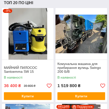
ТОП 20 ПО ЦІНІ
–9%
Комунальна машина для
МИЙНИЙ ПИЛОСОС
прибирання вулиць Swingo
Santoemma SW 15
200 Б/В
В наявності
В наявності
36 400
1 519 800
₴
₴
39 800 ₴
Купити
Купити
АКЦИЯ
Подарунок