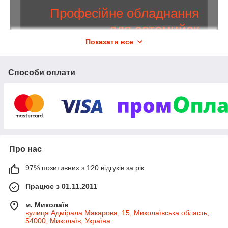
Професійне обладнання
для автомийок
Показати все
Сучасна мийна техніка
Karcher
,
Nilfisk
,
Kranzle
,
Portotecnica
Способи оплати
2 300
Близько
видів авто-мийного обладнання.
1 рік
Гарантія
на весь асортимент. Передбачена
розстрочка, лізинг, кредитні програми. Для
постійних клієнтів діє гнучка система знижок.
Доставка будь-якою зручною для покупця
Про нас
транспортною компанією по всій Україні.
97% позитивних з 120 відгуків за рік
Переглянути каталог
Працює з 01.11.2011
м. Миколаїв
вулиця Адмірала Макарова, 15, Миколаївська область,
Рекомендуємо придбати
54000, Миколаїв, Україна