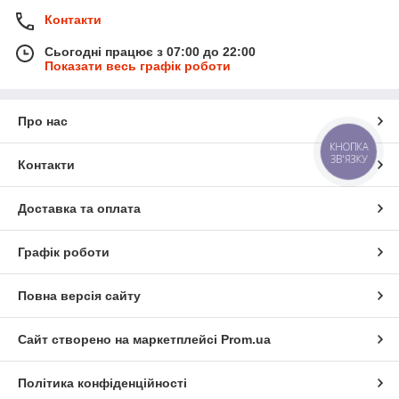
Контакти
Сьогодні працює з 07:00 до 22:00
Показати весь графік роботи
Про нас
ійної
КНОПКА
 Близько
ЗВ'ЯЗКУ
Контакти
енті.
Доставка та оплата
Графік роботи
Повна версія сайту
Техніка KARCHER
В наявності обладнання професійної серії і
Сайт створено на маркетплейсі
Prom.ua
миюча техніка для дому. Близько 500 товарних
позицій в асортименті.
Політика конфіденційності