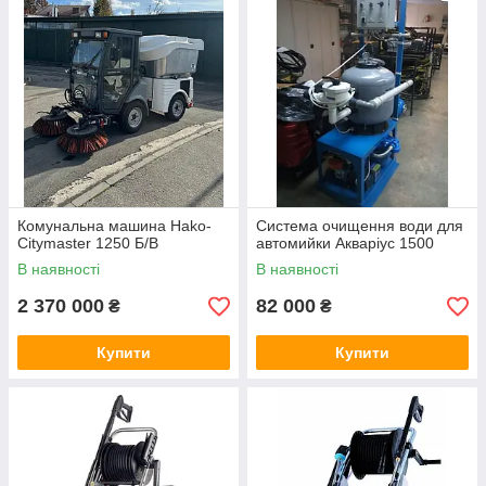
Комунальна машина Hako-
Система очищення води для
Citymaster 1250 Б/В
автомийки Акваріус 1500
В наявності
В наявності
2 370 000
82 000
₴
₴
Купити
Купити