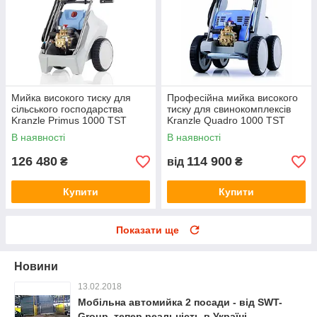
Мийка високого тиску для
Професійна мийка високого
сільського господарства
тиску для свинокомплексів
Kranzle Primus 1000 TST
Kranzle Quadro 1000 TST
В наявності
В наявності
126 480
114 900
₴
від
₴
Купити
Купити
Показати ще
Новини
13.02.2018
Мобільна автомийка 2 посади - від SWT-
Group, тепер реальність в Україні