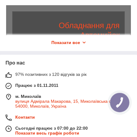
Обладнання для
Автомийок
Показати все
Професійна техніка для ручных
автомийок, мийок самообслуговування,
Про нас
1
вантажних автомийок с гарантією
97% позитивних з 120 відгуків за рік
рік.
Працює з 01.11.2011
Веоикий выбір обладнання по доступній вартості.
м. Миколаїв
Підбір фінансової програми. Знижки на слідуючий
вулиця Адмірала Макарова, 15, Миколаївська область,
заказ, акції та подарунки до кожної покупки.
54000, Миколаїв, Україна
Перше ТО — безкоштовно.
Контакти
КАТАЛОГ
Сьогодні працює з 07:00 до 22:00
Показати весь графік роботи
Г