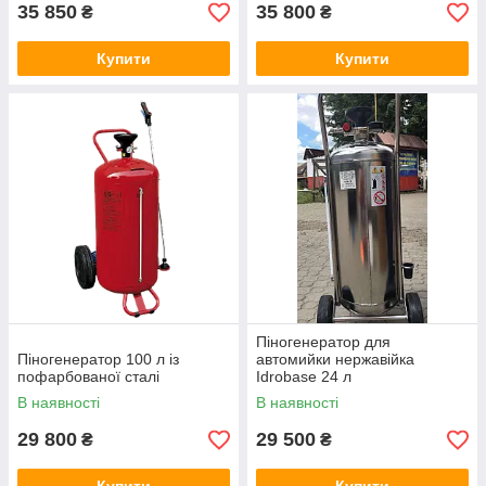
35 850
35 800
₴
₴
Купити
Купити
Піногенератор для
Піногенератор 100 л із
автомийки нержавійка
пофарбованої сталі
Idrobase 24 л
В наявності
В наявності
29 800
29 500
₴
₴