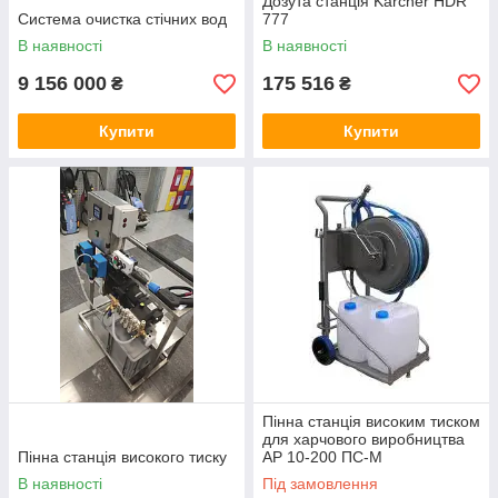
Дозута станція Karcher HDR
Система очистка стічних вод
777
В наявності
В наявності
9 156 000
175 516
₴
₴
Купити
Купити
Пінна станція високим тиском
для харчового виробництва
Пінна станція високого тиску
АР 10-200 ПС-М
В наявності
Під замовлення