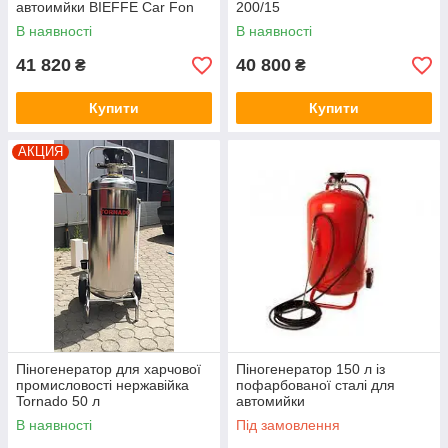
автоимйки BIEFFE Car Fon
200/15
В наявності
В наявності
41 820
40 800
₴
₴
Купити
Купити
АКЦИЯ
Піногенератор для харчової
Піногенератор 150 л із
промисловості нержавійка
пофарбованої сталі для
Tornado 50 л
автомийки
В наявності
Під замовлення