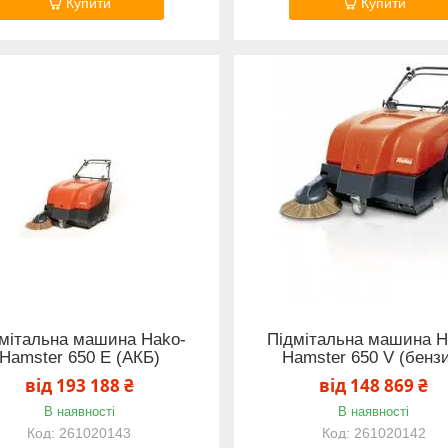
Купити
Купити
мітальна машина Hako-
Підмітальна машина H
Hamster 650 E (АКБ)
Hamster 650 V (бенз
від 193 188 ₴
від 148 869 ₴
В наявності
В наявності
261020143
261020142