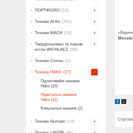
ПОРТФОЛІО
10
Техніка Al-Ko
341
«Відмін
Техніка MACH
16
Михайл
Твердопаливні та парові
котли WICHLACZ
98
Техніка Comac
2
Техніка HAKO
27
Підлогомийні машини
Hako
13
Підмітальні машини
Hako
12
Комунальні машини
2
Техніка Numatic
14
Техніка LAVOR
25