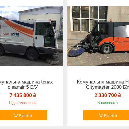
мунальна машина tenax
Комунальня машина H
cleanair 5 Б/У
Citymaster 2000 Б
7 435 800 ₴
2 330 700 ₴
Під замовлення
В наявності
Купити
Купити