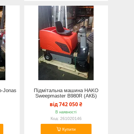
o-Jonas
Підмітальна машина HAKO
Sweepmaster B980R (АКБ)
від 742 050 ₴
В наявності
261020146
Купити