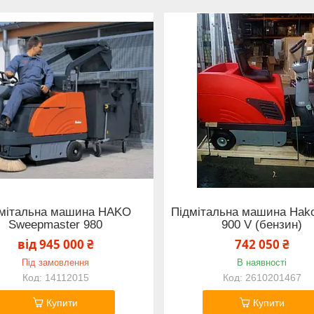
мітальна машина HAKO
Підмітальна машина Hak
Sweepmaster 980
900 V (бензин)
від 945 000 ₴
742 050 ₴
Під замовлення
В наявності
14112015
2610201467
Купити
Купити