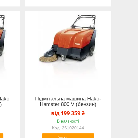
Hako
Підмітальна машина Hako-
)
Hamster 800 V (бензин)
від 199 359 ₴
В наявності
261020144