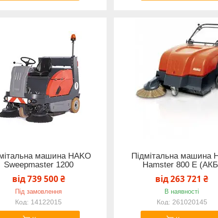
мітальна машина HAKO
Підмітальна машина 
Sweepmaster 1200
Hamster 800 Е (АКБ
від 739 500 ₴
від 263 721 ₴
Під замовлення
В наявності
14122015
261020145