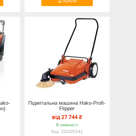
Купити
ako-
Підмітальна машина Hako-Profi-
ин)
Flipper
від 27 744 ₴
В наявності
231020141