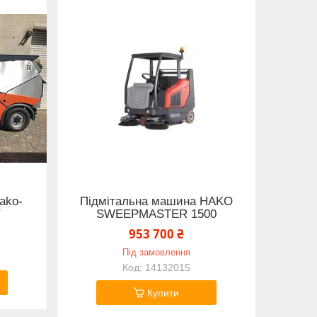
ako-
Підмітальна машина HAKO
У
SWEEPMASTER 1500
953 700 ₴
Під замовлення
14132015
Купити