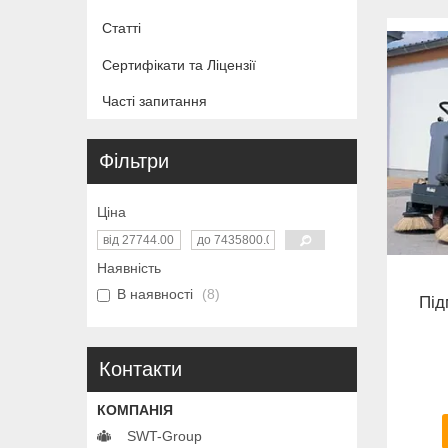
Статті
Сертифікати та Ліцензії
Часті запитання
Фільтри
Ціна
Наявність
В наявності
8
Під
Контакти
SWT-Group