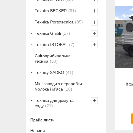
Техніка BECKER
61
Техніка Portotecnica
85
Техніка Ghibli
17
Техніка ISTOBAL
7
Снігоприбиральна
техніка
30
Техніку SADKO
41
Міні заводи з переробки
Ко
молока і м'яса
10
Техніка для дому та
саду
21
Прайс листи
Новини