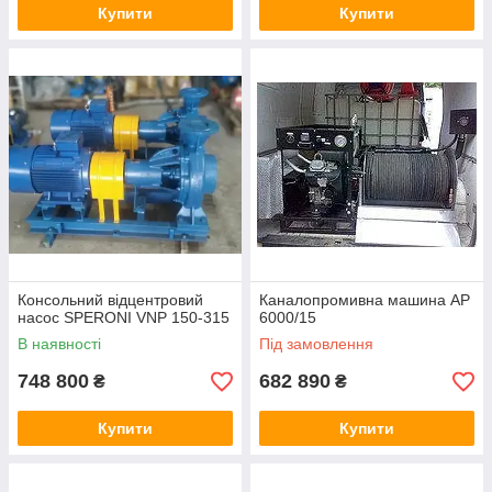
Купити
Купити
Консольний відцентровий
Каналопромивна машина АР
насос SPERONI VNP 150-315
6000/15
В наявності
Під замовлення
748 800
682 890
₴
₴
Купити
Купити