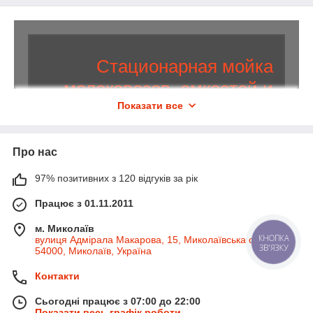
Стационарная мойка
молоковозов, емкостей и
Показати все
цистерн
Производство и разработка моечных
Про нас
комплексов по доступной стоимости!
97% позитивних з 120 відгуків за рік
На все оборудование предоставляется гарантия 1
Працює з 01.11.2011
год. Скидки на следующий заказ. Помощь в
выборе техники по техзаданию и подбор
м. Миколаїв
вулиця Адмірала Макарова, 15, Миколаївська область,
финансовой программы. Первое ТО —
КНОПКА
ЗВ'ЯЗКУ
54000, Миколаїв, Україна
бесплатно.
Контакти
Каталог комплексов
Сьогодні працює з 07:00 до 22:00
Показати весь графік роботи