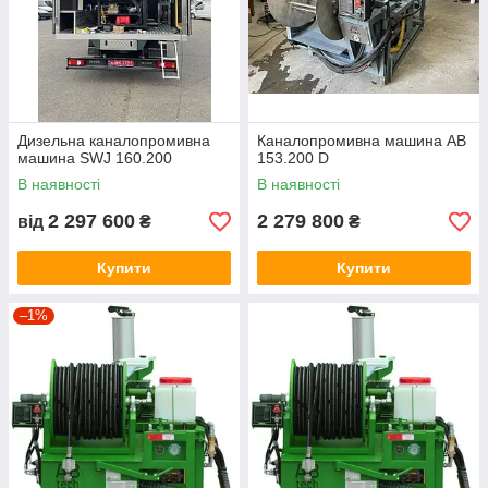
Дизельна каналопромивна
Каналопромивна машина AB
машина SWJ 160.200
153.200 D
В наявності
В наявності
2 297 600
2 279 800
від
₴
₴
Купити
Купити
–1%