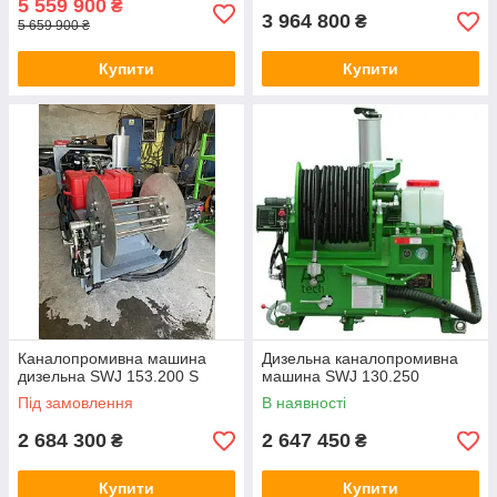
5 559 900
₴
3 964 800
₴
5 659 900 ₴
Купити
Купити
Каналопромивна машина
Дизельна каналопромивна
дизельна SWJ 153.200 S
машина SWJ 130.250
Під замовлення
В наявності
2 684 300
2 647 450
₴
₴
Купити
Купити