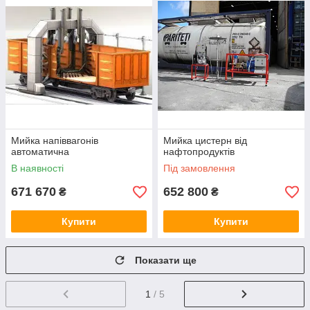
Мийка напіввагонів
Мийка цистерн від
автоматична
нафтопродуктів
В наявності
Під замовлення
671 670
652 800
₴
₴
Купити
Купити
Показати ще
1
/ 5