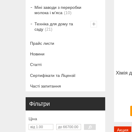
Міні заводи з переробки
молока і м'яса
10
Техніка для дому та
саду
21
Прайс листи
Новини
Статті
Хімія 
Сертифікати та Ліцензії
Часті запитання
Фільтри
Ціна
Акция