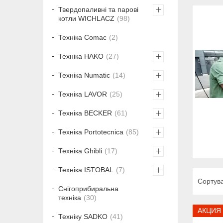
Твердопаливні та парові
котли WICHLACZ
98
Техніка Comac
2
Техніка HAKO
27
Техніка Numatic
14
Техніка LAVOR
25
Техніка BECKER
61
Техніка Portotecnica
85
Техніка Ghibli
17
Техніка ISTOBAL
7
Снігоприбиральна
техніка
30
АКЦИЯ
Техніку SADKO
41