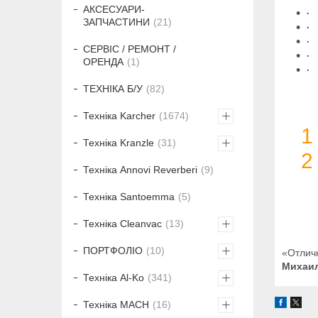
АКСЕСУАРИ-
·
ЗАПЧАСТИНИ
21
·
·
СЕРВІС / РЕМОНТ /
·
ОРЕНДА
1
·
ТЕХНІКА Б/У
82
Техніка Karcher
1674
1
Техніка Kranzle
31
2
Техніка Annovi Reverberi
9
Техніка Santoemma
5
Техніка Cleanvac
13
ПОРТФОЛІО
10
«Отличн
Михаил
Техніка Al-Ko
341
Техніка MACH
16