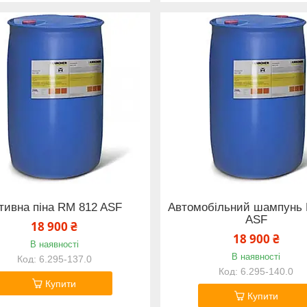
тивна піна RM 812 ASF
Автомобільний шампунь 
ASF
18 900 ₴
18 900 ₴
В наявності
В наявності
6.295-137.0
6.295-140.0
Купити
Купити