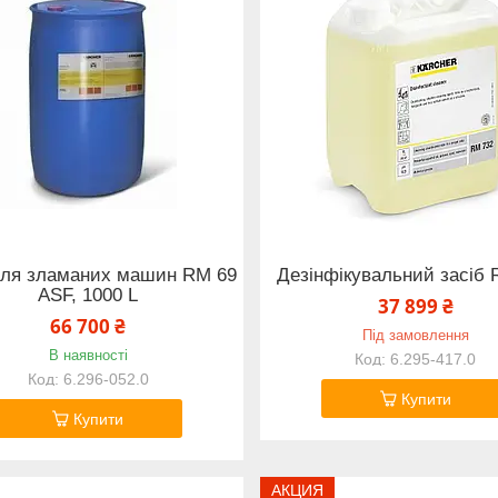
для зламаних машин RM 69
Дезінфікувальний засіб 
ASF, 1000 L
37 899 ₴
66 700 ₴
Під замовлення
В наявності
6.295-417.0
6.296-052.0
Купити
Купити
АКЦИЯ