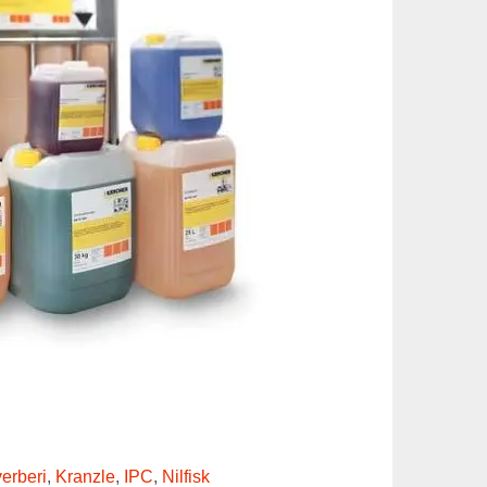
erberi
,
Kranzle
,
IPC
,
Nilfisk