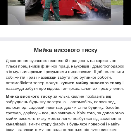
Мийка високого тиску
Досягнення сучасних технологій працюють на користь не
тільки працівників фізичної праці, науковців і домогосподарок
з їх мультиварками і розумними пилососами. Щоб полегшити
собі життя і раз і назавжди забути про рутинної роботи,
автомобілісти тепер можуть
купити мийку високого тиску
і
назавжди забути про відрах, ганчірках, шлангах і розлучення.
Мийка високого тиску
за кілька хвилин позбавить від
забруднень будь-яку поверхню – автомобіль, велосипед,
велосипед, садовий інвентар, дах чи стіни будинку, басейн,
тротуар, доріжку – все, що завгодно. Крім того, за допомогою
мийки високого тиску можна легко позбутися від засмічення
каналізації, змити стару фарбу з будь-якої поверхні і навіть
іржу – завдяки тому, що вода подається під дуже високим