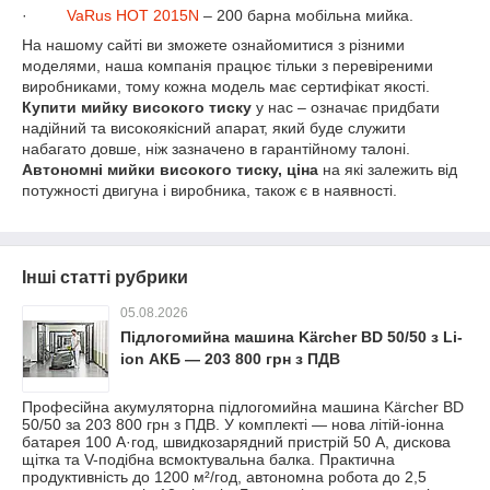
·
VaRus
HOT
2015
N
– 200 барна мобільна мийка.
На нашому сайті ви зможете ознайомитися з різними
моделями, наша компанія працює тільки з перевіреними
виробниками, тому кожна модель має сертифікат якості.
Купити мийку високого тиску
у нас – означає придбати
надійний та високоякісний апарат, який буде служити
набагато довше, ніж зазначено в гарантійному талоні.
Автономні мийки високого тиску, ціна
на які залежить від
потужності двигуна і виробника, також є в наявності.
Інші статті рубрики
05.08.2026
Підлогомийна машина Kärcher BD 50/50 з Li-
ion АКБ — 203 800 грн з ПДВ
Професійна акумуляторна підлогомийна машина Kärcher BD
50/50 за 203 800 грн з ПДВ. У комплекті — нова літій-іонна
батарея 100 А·год, швидкозарядний пристрій 50 А, дискова
щітка та V-подібна всмоктувальна балка. Практична
продуктивність до 1200 м²/год, автономна робота до 2,5