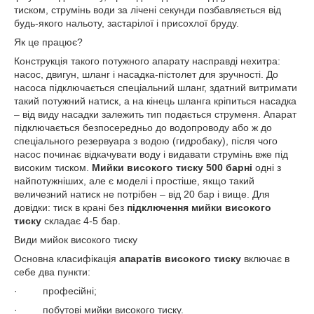
тиском, струмінь води за лічені секунди позбавляється від
будь-якого нальоту, застарілої і присохлої бруду.
Як це працює?
Конструкція такого потужного апарату насправді нехитра:
насос, двигун, шланг і насадка-пістолет для зручності. До
насоса підключається спеціальний шланг, здатний витримати
такий потужний натиск, а на кінець шланга кріпиться насадка
– від виду насадки залежить тип подається струменя. Апарат
підключається безпосередньо до водопроводу або ж до
спеціального резервуара з водою (гидробаку), після чого
насос починає відкачувати воду і видавати струмінь вже під
високим тиском.
Мийки високого тиску 500 барні
одні з
найпотужніших, але є моделі і простіше, якщо такий
величезний натиск не потрібен – від 20 бар і вище. Для
довідки: тиск в крані без
підключення мийки високого
тиску
складає 4-5 бар.
Види мийок високого тиску
Основна класифікація
апаратів високого тиску
включає в
себе два пункти:
·
професійні;
·
побутові мийки високого тиску.