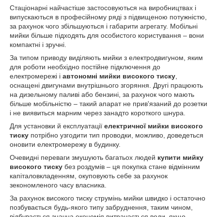
Стаціонарні найчастіше застосовуються на виробництвах і
випускаються в професійному ряді з підвищеною потужністю,
за рахунок чого збільшуються і габарити агрегату. Мобільні
мийки більше підходять для особистого користування – вони
компактні і зручні.
За типом приводу виділяють мийки з електродвигуном, яким
для роботи необхідно постійне підключення до
електромережі і
автономні мийки високого тиску
,
оснащені двигунами внутрішнього згоряння. Другі працюють
на дизельному паливі або бензині, за рахунок чого мають
більше мобільністю – такий апарат не прив'язаний до розетки
і не виявиться марним через занадто короткого шнура.
Для установки й експлуатації
електричної мийки високого
тиску
потрібно узгодити тип проводки, можливо, доведеться
оновити електромережу в будинку.
Очевидні переваги змушують багатьох людей
купити мийку
високого тиску
без роздумів – ця покупка стане відмінним
капіталовкладенням, окуповують себе за рахунок
зекономленого часу власника.
За рахунок високого тиску струмінь мийки швидко і остаточно
позбувається будь-якого типу забруднення, таким чином,
відбувається значна економія витрачається води, якщо