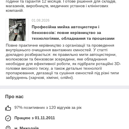
години та гарантія 12 місяців. Готове рішення для складів,
магазинів, виробництв, медичних установ і клінінгових
компаній.
01.08.2026
Професійна мийка автоцистерн і
бензовозів: повне керівництво за
технологіями, обладнання та процесами
очищення
Повне практичне керівництво з організації та проведення
внутрішнього очищення вантажних ємностей. У статті
докладно розбирається: як правильно мити автоцистерни,
молоковози та бензовози зсередини, яке обладнання
необхідне для ефективної роботи, як підібрати ротаційні 3D-
головки високого тиску, а також детальні технології
пропарювання, дегазації та сушіння ємностей під різні типи
забруднень (харчові, хімічні, олійні).
Про нас
97% позитивних з 120 відгуків за рік
Працює з 01.11.2011
м. Миколаїв