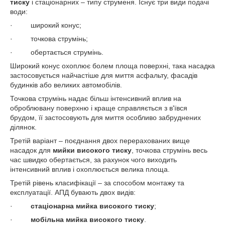
тиску
і стаціонарних – типу струменя. Існує три види подачі
води:
·
широкий конус;
·
точкова струмінь;
·
обертається струмінь.
Широкий конус охоплює болем площа поверхні, така насадка
застосовується найчастіше для миття асфальту, фасадів
будинків або великих автомобілів.
Точкова струмінь надає більш інтенсивний вплив на
оброблювану поверхню і краще справляється з в'ївся
брудом, її застосовують для миття особливо забруднених
ділянок.
Третій варіант – поєднання двох перерахованих вище
насадок для
мийки високого тиску
, точкова струмінь весь
час швидко обертається, за рахунок чого виходить
інтенсивний вплив і охоплюється велика площа.
Третій рівень класифікації – за способом монтажу та
експлуатації. АПД бувають двох видів:
·
стаціонарна мийка високого тиску
;
·
мобільна мийка високого тиску
.