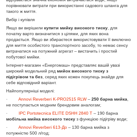
порівнювати витрати при використанні садового шланга для
такого ж миття.
Вибір і купівля
Якщо ви вирішили
купити мийку високого тиску
, для
початку варто визначитися з цілями, для яких вона
продається. Якщо ви збираєтеся використовувати її виключно
для миття особистого транспортного засобу, то немає сенсу
витрачатися на потужний агрегат – вистачить і простий
побутової мийки.
Інтернет-магазин «Енергомаш» представляє вашій увазі
широкий модельний ряд
мийок високого тиску з
підігрівом та без
, серед яких кожен покупець знайде для
себе відповідний варіант.
Найпопулярніші моделі:
·
Annovi
Reverberi
K
-
PRO
2515
RLW
–
250 барна мийка
,
не поступається модним брендовим аналогам;
·
IPC
Portotecnica
ELITE
DSHH
2840
T
– 190 барна
мобільна мийка високого тиску
з функцією підігріву води;
·
Annovi
Reverberi
613-До
– 130 барна мийка з
потужністю 500 л/год;