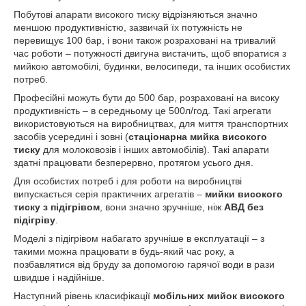
Побутові апарати високого тиску відрізняються значно
меншою продуктивністю, зазвичай їх потужність не
перевищує 100 бар, і вони також розраховані на тривалий
час роботи – потужності двигуна вистачить, щоб впоратися з
мийкою автомобілі, будинки, велосипеди, та інших особистих
потреб.
Професійні можуть бути до 500 бар, розраховані на високу
продуктивність – в середньому це 500л/год. Такі агрегати
використовуються на виробництвах, для миття транспортних
засобів усередині і зовні (
стаціонарна мийка високого
тиску
для молоковозів і інших автомобілів). Такі апарати
здатні працювати безперервно, протягом усього дня.
Для особистих потреб і для роботи на виробництві
випускається серія практичних агрегатів –
мийки високого
тиску з підігрівом
, вони значно зручніше, ніж
АВД без
підігріву
.
Моделі з підігрівом набагато зручніше в експлуатації – з
такими можна працювати в будь-який час року, а
позбавлятися від бруду за допомогою гарячої води в рази
швидше і надійніше.
Наступний рівень класифікації
мобільних мийок високого