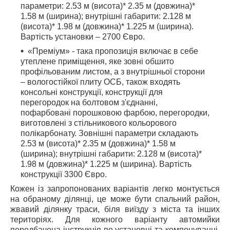
параметри: 2.53 м (висота)* 2.35 м (довжина)*
1.58 м (ширина); внутрішні габарити: 2.128 м
(висота)* 1.98 м (довжина)* 1.225 м (ширина).
Вартість установки – 2700 Євро.
«Преміум» - така пропозиція включає в себе
утеплене приміщення, яке зовні обшито
профільованим листом, а з внутрішньої сторони
– вологостійкої плиту ОСБ, також входять
консольні конструкції, конструкції для
перегородок на болтовом з'єднанні,
пофарбовані порошковою фарбою, перегородки,
виготовлені з стільникового кольорового
полікарбонату. Зовнішні параметри складають
2.53 м (висота)* 2.35 м (довжина)* 1.58 м
(ширина); внутрішні габарити: 2.128 м (висота)*
1.98 м (довжина)* 1.225 м (ширина). Вартість
конструкції 3300 Євро.
Кожен із запропонованих варіантів легко монтується
на обраному ділянці, це може бути спальний район,
жвавий ділянку траси, біля виїзду з міста та інших
територіях. Для кожного варіанту автомийки
передбачена інструкція по установці та компонуванні,