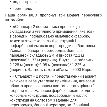
водонагрівач;
термінали.
Наша організація пропонує три моделі пересувних
автомийок:
«Стандарт 2 поста» - така пропозиція
складається з утепленого приміщення, яке зовні і
в середині пофарбовано емалевою фарбою,
також включає консольні конструкції і
пофарбовані емаллю перегородки на болтовом
з'єднанні, банерні перегородки. Зовнішні
параметри складають 2.4 м (висота)*2.1 м
(довжина)*1.33 м (ширина). Внутрішні габарити:
2.128 м (висота)*1.98 м (довжина)* 1.225 м
(ширина). Вартість такого об'єкта – 2000 Євро.
«Стандарт + 2 поста» - представлений варіант
включає в себе утеплене приміщення, яке зовні
обшито профільованим листом, а з внутрішньої
сторони має емалевою фарбою, також входять
консольні конструкції, пофарбовані емаллю
конструкції на болтовом з'єднанні для
перегородок, банерні перегородки. Зовнішні