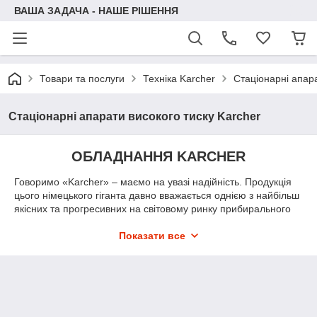
ВАША ЗАДАЧА - НАШЕ РІШЕННЯ
Товари та послуги
Техніка Karcher
Стаціонарні апара
Стаціонарні апарати високого тиску Karcher
ОБЛАДНАННЯ KARCHER
Говоримо «Karcher» – маємо на увазі надійність. Продукція
цього німецького гіганта давно вважається однією з найбільш
якісних та прогресивних на світовому ринку прибирального
обладнання.
Показати все
У каталозі представлена оригінальна техніка Karcher двох
категорій:
•
ОБЛАДНАННЯ ПРОФЕСІЙНОЇ СЕРІЇ
Готельний бізнес або сільське господарство, автосервіс або
клінінгова служба – багато бізнес-сфери можуть вимагати