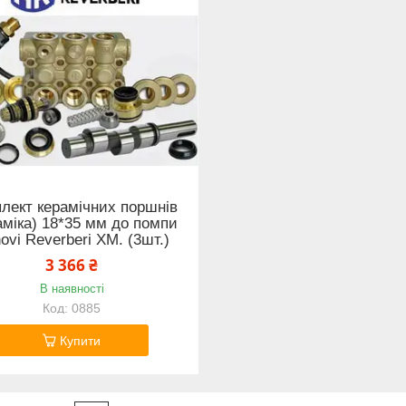
лект керамічних поршнів
аміка) 18*35 мм до помпи
ovi Reverberi XM. (3шт.)
3 366 ₴
В наявності
0885
Купити