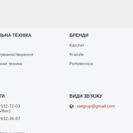
ЛЬНА ТЕХНІКА
БРЕНДИ
Karcher
туманостворення
Kranzle
ная техніка
Portotecnica
swtgrup@gmail.com
 532-72-03
Viber)
 632-36-87