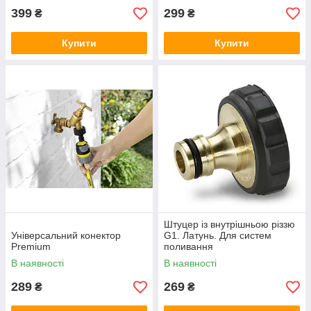
399
299
₴
₴
Купити
Купити
Штуцер із внутрішньою різзю
Універсальний конектор
G1. Латунь. Для систем
Premium
поливання
В наявності
В наявності
289
269
₴
₴