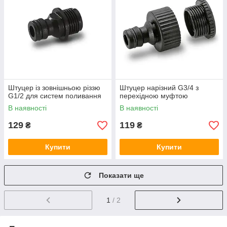
Штуцер із зовнішньою різзю
Штуцер нарізний G3/4 з
G1/2 для систем поливання
перехідною муфтою
В наявності
В наявності
129
119
₴
₴
Купити
Купити
Показати ще
1
/ 2