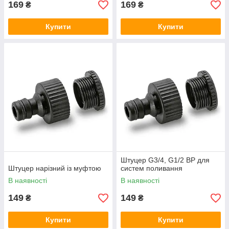
169
169
₴
₴
Купити
Купити
Штуцер G3/4, G1/2 ВР для
Штуцер нарізний із муфтою
систем поливання
В наявності
В наявності
149
149
₴
₴
Купити
Купити