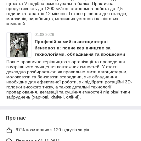
щітка та V-подібна всмоктувальна балка. Практична
продуктивність до 1200 м²/год, автономна робота до 2,5
години та гарантія 12 місяців. Готове рішення для складів,
магазинів, виробництв, медичних установ і клінінгових
компаній.
01.08.2026
Професійна мийка автоцистерн і
бензовозів: повне керівництво за
технологіями, обладнання та процесами
очищення
Повне практичне керівництво з організації та проведення
внутрішнього очищення вантажних ємностей. У статті
докладно розбирається: як правильно мити автоцистерни,
молоковози та бензовози зсередини, яке обладнання
необхідне для ефективної роботи, як підібрати ротаційні 3D-
головки високого тиску, а також детальні технології
пропарювання, дегазації та сушіння ємностей під різні типи
забруднень (харчові, хімічні, олійні).
Про нас
97% позитивних з 120 відгуків за рік