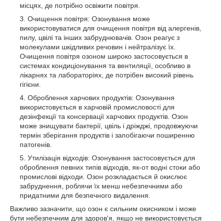
місцях, де потрібно освіжити повітря.
Очищення повітря: Озонування може
використовуватися для очищення повітря від алергенів,
пилу, цвілі та інших забруднювачів. Озон реагує з
молекулами шкідливих речовин і нейтралізує їх.
Очищення повітря озоном широко застосовується в
системах кондиціонування та вентиляції, особливо в
лікарнях та лабораторіях, де потрібен високий рівень
гігієни.
Оброблення харчових продуктів: Озонування
використовується в харчовій промисловості для
дезінфекції та консервації харчових продуктів. Озон
може знищувати бактерії, цвіль і дріжджі, продовжуючи
термін зберігання продуктів і запобігаючи поширенню
патогенів.
Утилізація відходів: Озонування застосовується для
оброблення певних типів відходів, як-от водні стоки або
промислові відходи. Озон розкладається й окислює
забруднення, роблячи їх менш небезпечними або
придатними для безпечного видалення.
Важливо зазначити, що озон є сильним окисником і може
бути небезпечним для здоров'я, якщо не використовується