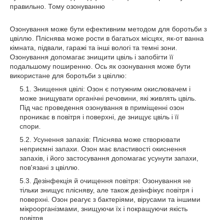
правильно. Тому озонуванню
Озонування може бути ефективним методом для боротьби з
цвіллю. Пліснява може рости в багатьох місцях, як-от ванна
кімната, підвали, гаражі та інші вологі та темні зони.
Озонування допомагає знищити цвіль і запобігти її
подальшому поширенню. Ось як озонування може бути
використане для боротьби з цвіллю:
Знищення цвілі: Озон є потужним окислювачем і
може знищувати органічні речовини, які живлять цвіль.
Під час проведення озонування в приміщенні озон
проникає в повітря і поверхні, де знищує цвіль і її
спори.
Усунення запахів: Пліснява може створювати
неприємні запахи. Озон має властивості окиснення
запахів, і його застосування допомагає усунути запахи,
пов'язані з цвіллю.
Дезінфекція й очищення повітря: Озонування не
тільки знищує плісняву, але також дезінфікує повітря і
поверхні. Озон реагує з бактеріями, вірусами та іншими
мікроорганізмами, знищуючи їх і покращуючи якість
повітря.