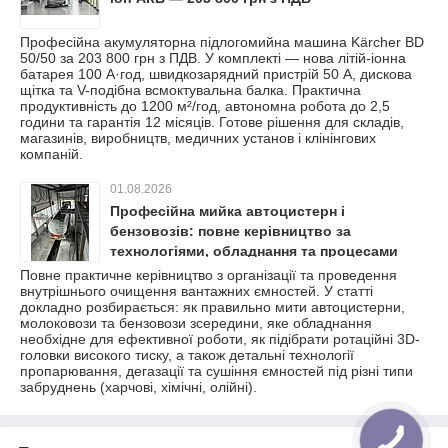
Професійна акумуляторна підлогомийна машина Kärcher BD
50/50 за 203 800 грн з ПДВ. У комплекті — нова літій-іонна
батарея 100 А·год, швидкозарядний пристрій 50 А, дискова
щітка та V-подібна всмоктувальна балка. Практична
продуктивність до 1200 м²/год, автономна робота до 2,5
години та гарантія 12 місяців. Готове рішення для складів,
магазинів, виробництв, медичних установ і клінінгових
компаній.
01.08.2026
Професійна мийка автоцистерн і
бензовозів: повне керівництво за
технологіями, обладнання та процесами
очищення
Повне практичне керівництво з організації та проведення
внутрішнього очищення вантажних ємностей. У статті
докладно розбирається: як правильно мити автоцистерни,
молоковози та бензовози зсередини, яке обладнання
необхідне для ефективної роботи, як підібрати ротаційні 3D-
головки високого тиску, а також детальні технології
пропарювання, дегазації та сушіння ємностей під різні типи
забруднень (харчові, хімічні, олійні).