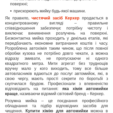
поверхні;
прискорюють мийку будь-якої машини.
Як правило,
чистячий засіб Керхер
продається в
концентрованому вигляді – правильне
співвідношення забезпечує потрібну чистоту і
виключає виникнення розлучень на поверхні.
Безконтактна мийка проходить у декілька етапів, які
передбачають економне витрачання коштів і часу.
Розроблена автохімія таким чином, що після повної
обробки кузова не потрібно довго чекати, а можна
відразу змивати, не пропускаючи ні одного
квадратного метра. Мити агрегат без труднощів
вручну мало у кого виходить, тому все більше
автовласників вдаються до послуг автомийок, які, в
свою чергу, мають прості секрети по боротьбі з
скупчилася брудом. Професіонали з впевненістю
відповідають на питання:
яка хімія автомийки
краще
, називаючи відомий світовий бренд – Керхер.
Розумна мийка – це поєднання професійного
обладнання та підбір відповідних засобів для
чищення.
Купити хімію для автомийки
можна в