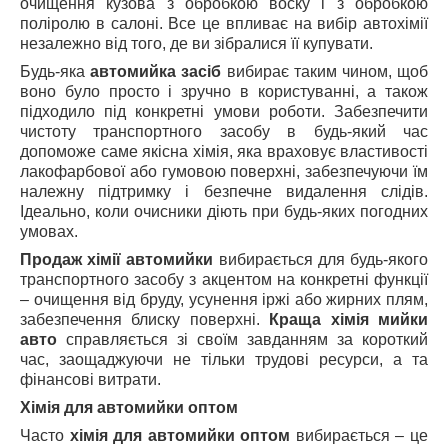
очищення кузова з обробкою воску і з обробкою
поліролю в салоні. Все це впливає на вибір автохімії
незалежно від того, де ви зібралися її купувати.
Будь-яка
автомийка засіб
вибирає таким чином, щоб
воно було просто і зручно в користуванні, а також
підходило під конкретні умови роботи. Забезпечити
чистоту транспортного засобу в будь-який час
допоможе саме якісна хімія, яка враховує властивості
лакофарбової або гумовою поверхні, забезпечуючи їм
належну підтримку і безпечне видалення слідів.
Ідеально, коли очисники діють при будь-яких погодних
умовах.
Продаж хімії автомийки
вибирається для будь-якого
транспортного засобу з акцентом на конкретні функції
– очищення від бруду, усунення іржі або жирних плям,
забезпечення блиску поверхні.
Краща хімія мийки
авто
справляється зі своїм завданням за короткий
час, заощаджуючи не тільки трудові ресурси, а та
фінансові витрати.
Хімія для автомийки оптом
Часто
хімія для автомийки оптом
вибирається – це