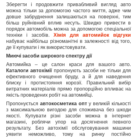
Зберегти і продовжити привабливий вигляд авто
можна тільки за допомогою частого миття, адже чим
довше забруднення залишаються на поверхні, тим
більш руйнівний вплив несуть. Швидко привести в
порядок автомобіль можна за допомогою спеціальної
техніки і засобів.
Хімія для автомийок відгуки
набуває найбільш різноманітні в залежності від того,
де її купувати і як використовувати.
Миючі засоби широкого спектру дії
Автомийка – це салон краси для вашого авто.
Каталоги автохімії
пропонують засоби не тільки для
ефективного очищення бруду, а й для наведення
блиску і протистояння корозії. Правильний вибір
витратних матеріалів прямо пропорційно впливає на
якість проведених робіт на автомийці.
Пропонується
автокосметика опт
у великій кількості
з максимальною вигодою для споживача без шкоди
якості. Купувати різні засоби можна в інтернет
магазині, роблячи упор на досягнення певного
результату. Без автохімії обслуговування машини
уявити неможливо, тому на ринку постійно