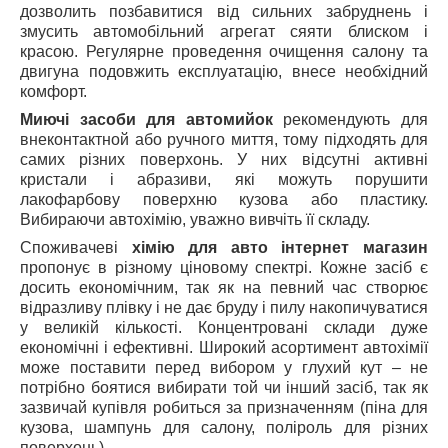
дозволить позбавитися від сильних забруднень і
змусить автомобільний агрегат сяяти блиском і
красою. Регулярне проведення очищення салону та
двигуна подовжить експлуатацію, внесе необхідний
комфорт.
Миючі засоби для автомийок
рекомендують для
внеконтактной або ручного миття, тому підходять для
самих різних поверхонь. У них відсутні активні
кристали і абразиви, які можуть порушити
лакофарбову поверхню кузова або пластику.
Вибираючи автохімію, уважно вивчіть її складу.
Споживачеві
хімію для авто інтернет магазин
пропонує в різному ціновому спектрі. Кожне засіб є
досить економічним, так як на певний час створює
відразливу плівку і не дає бруду і пилу накопичуватися
у великій кількості. Концентровані склади дуже
економічні і ефективні. Широкий асортимент автохімії
може поставити перед вибором у глухий кут – не
потрібно боятися вибирати той чи інший засіб, так як
зазвичай купівля робиться за призначенням (піна для
кузова, шампунь для салону, поліроль для різних
поверхонь).