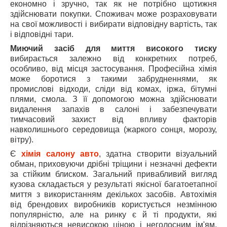
економно і зручно, так як не потрібно щотижня
здійснювати покупки. Споживач може розраховувати
на свої можливості і вибирати відповідну вартість, так
і відповідні тари.
Миючий засіб для миття високого тиску
вибирається залежно від конкретних потреб,
особливо, від місця застосування. Професійна хімія
може боротися з такими забрудненнями, як
промислові відходи, сліди від комах, іржа, бітумні
плями, смола. З її допомогою можна здійснювати
видалення запахів в салоні і забезпечувати
тимчасовий захист від впливу факторів
навколишнього середовища (жаркого сонця, морозу,
вітру).
Є
хімія салону авто
, здатна створити візуальний
обман, приховуючи дрібні тріщини і незначні дефекти
за стійким блиском. Загальний привабливий вигляд
кузова складається у результаті якісної багатоетапної
миття з використанням декількох засобів. Автохімія
від брендових виробників користується незмінною
популярністю, але на ринку є й ті продукти, які
відрізняються невисокою ціною і неголосним ім'ям,