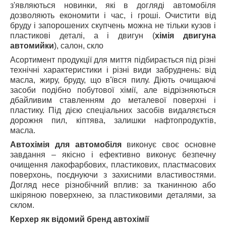
з'являються новинки, які в догляді автомобіля
дозволяють економити і час, і гроші. Очистити від
бруду і запорошених скупчень можна не тільки кузов і
пластикові деталі, а і двигун (
хімія двигуна
автомийки
), салон, скло
Асортимент продукції для миття підбирається під різні
технічні характеристики і різні види забруднень: від
масла, жиру, бруду, що в'ївся пилу. Діють очищаючі
засоби подібно побутової хімії, але відрізняються
дбайливим ставленням до металевої поверхні і
пластику. Під дією спеціальних засобів видаляється
дорожня пил, кіптява, залишки нафтопродуктів,
масла.
Автохімія для автомобіля
виконує своє основне
завдання – якісно і ефективно виконує безпечну
очищення лакофарбових, пластикових, пластмасових
поверхонь, поєднуючи з захисними властивостями.
Догляд несе різнобічний вплив: за тканинною або
шкіряною поверхнею, за пластиковими деталями, за
склом.
Керхер як відомий бренд автохімії