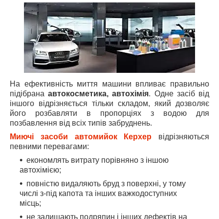
На ефективність миття машини впливає правильно
підібрана
автокосметика, автохімія
. Одне засіб від
іншого відрізняється тільки складом, який дозволяє
його розбавляти в пропорціях з водою для
позбавлення від всіх типів забруднень.
Миючі засоби автомийок Керхер
відрізняються
певними перевагами:
економлять витрату порівняно з іншою
автохімією;
повністю видаляють бруд з поверхні, у тому
числі з-під капота та інших важкодоступних
місць;
не залишають подряпин і інших дефектів на