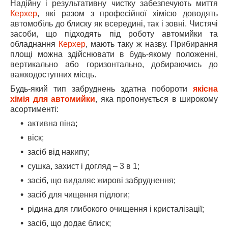
Надійну і результативну чистку забезпечують миття
Керхер
, які разом з професійної хімією доводять
автомобіль до блиску як всередині, так і зовні. Чистячі
засоби, що підходять під роботу автомийки та
обладнання
Керхер
, мають таку ж назву. Прибирання
площі можна здійснювати в будь-якому положенні,
вертикально або горизонтально, добираючись до
важкодоступних місць.
Будь-який тип забруднень здатна побороти
якісна
хімія для автомийки
, яка пропонується в широкому
асортименті:
активна піна;
віск;
засіб від накипу;
сушка, захист і догляд – 3 в 1;
засіб, що видаляє жирові забруднення;
засіб для чищення підлоги;
рідина для глибокого очищення і кристалізації;
засіб, що додає блиск;