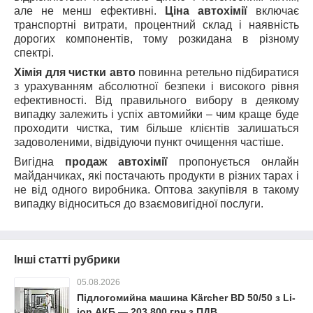
але не менш ефективні.
Ціна автохімії
включає
транспортні витрати, процентний склад і наявність
дорогих компонентів, тому розкидана в різному
спектрі.
Хімія для чистки авто
повинна ретельно підбиратися
з урахуванням абсолютної безпеки і високого рівня
ефективності. Від правильного вибору в деякому
випадку залежить і успіх автомийки – чим краще буде
проходити чистка, тим більше клієнтів залишаться
задоволеними, відвідуючи пункт очищення частіше.
Вигідна
продаж автохімії
пропонується онлайн
майданчиках, які постачають продукти в різних тарах і
не від одного виробника. Оптова закупівля в такому
випадку відноситься до взаємовигідної послуги.
Інші статті рубрики
05.08.2026
Підлогомийна машина Kärcher BD 50/50 з Li-
ion АКБ — 203 800 грн з ПДВ