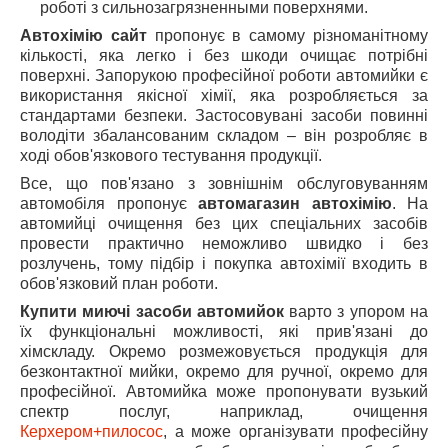
роботі з сильнозагрязненными поверхнями.
Автохімію сайт
пропонує в самому різноманітному
кількості, яка легко і без шкоди очищає потрібні
поверхні. Запорукою професійної роботи автомийки є
використання якісної хімії, яка розробляється за
стандартами безпеки. Застосовувані засоби повинні
володіти збалансованим складом – він розробляє в
ході обов'язкового тестування продукції.
Все, що пов'язано з зовнішнім обслуговуванням
автомобіля пропонує
автомагазин автохімію
. На
автомийці очищення без цих спеціальних засобів
провести практично неможливо швидко і без
розлучень, тому підбір і покупка автохімії входить в
обов'язковий план роботи.
Купити миючі засоби автомийок
варто з упором на
їх функціональні можливості, які прив'язані до
хімскладу. Окремо розмежовується продукція для
безконтактної мийки, окремо для ручної, окремо для
професійної. Автомийка може пропонувати вузький
спектр послуг, наприклад, очищення
Керхером+пилосос
, а може організувати професійну