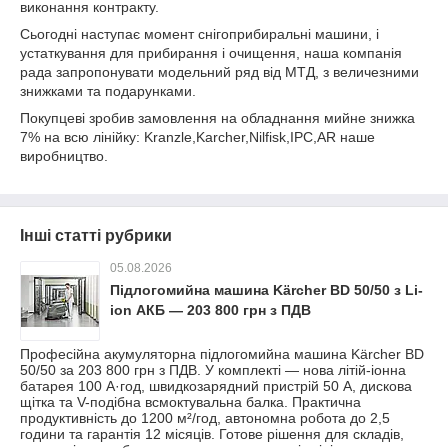
виконання контракту.
Сьогодні наступає момент снігоприбиральні машини, і
устаткування для прибирання і очищення, наша компанія
рада запропонувати модельний ряд від МТД, з величезними
знижками та подарунками.
Покупцеві зробив замовлення на обладнання мийне знижка
7% на всю лінійку: Kranzle,Karcher,Nilfisk,IPC,AR наше
виробництво.
Інші статті рубрики
05.08.2026
Підлогомийна машина Kärcher BD 50/50 з Li-
ion АКБ — 203 800 грн з ПДВ
Професійна акумуляторна підлогомийна машина Kärcher BD
50/50 за 203 800 грн з ПДВ. У комплекті — нова літій-іонна
батарея 100 А·год, швидкозарядний пристрій 50 А, дискова
щітка та V-подібна всмоктувальна балка. Практична
продуктивність до 1200 м²/год, автономна робота до 2,5
години та гарантія 12 місяців. Готове рішення для складів,