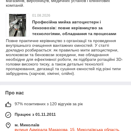
магазинів, виробництв, медичних установ і клінінгових
компаній.
01.08.2026
Професійна мийка автоцистерн і
бензовозів: повне керівництво за
технологіями, обладнання та процесами
очищення
Повне практичне керівництво з організації та проведення
внутрішнього очищення вантажних ємностей. У статті
докладно розбирається: як правильно мити автоцистерни,
молоковози та бензовози зсередини, яке обладнання
необхідне для ефективної роботи, як підібрати ротаційні 3D-
головки високого тиску, а також детальні технології
пропарювання, дегазації та сушіння ємностей під різні типи
забруднень (харчові, хімічні, олійні).
Про нас
97% позитивних з 120 відгуків за рік
Працює з 01.11.2011
м. Миколаїв
вулиця Адмірала Макарова, 15, Миколаївська область,