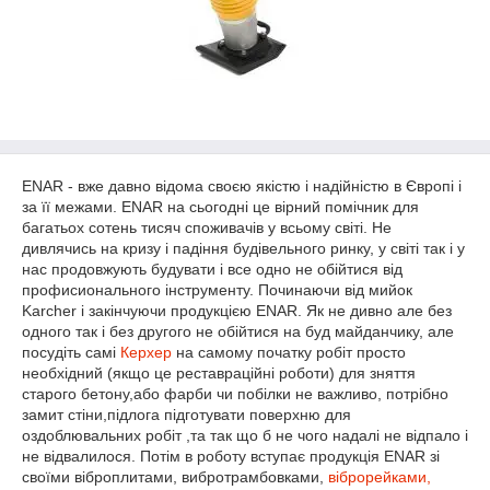
ENAR - вже давно відома своєю якістю і надійністю в Європі і
за її межами. ENAR на сьогодні це вірний помічник для
багатьох сотень тисяч споживачів у всьому світі. Не
дивлячись на кризу і падіння будівельного ринку, у світі так і у
нас продовжують будувати і все одно не обійтися від
профисионального інструменту. Починаючи від мийок
Karcher і закінчуючи продукцією ENAR. Як не дивно але без
одного так і без другого не обійтися на буд майданчику, але
посудіть самі
Керхер
на самому початку робіт просто
необхідний (якщо це реставраційні роботи) для зняття
старого бетону,або фарби чи побілки не важливо, потрібно
замит стіни,підлога підготувати поверхню для
оздоблювальних робіт ,та так що б не чого надалі не відпало і
не відвалилося. Потім в роботу вступає продукція ENAR зі
своїми віброплитами, вибротрамбовками,
віброрейками,