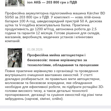
ion АКБ — 203 800 грн з ПДВ
Професійна акумуляторна підлогомийна машина Kärcher BD
50/50 за 203 800 грн з ПДВ. У комплекті — нова літій-іонна
батарея 100 А·год, швидкозарядний пристрій 50 А, дискова
щітка та V-подібна всмоктувальна балка. Практична
продуктивність до 1200 м²/год, автономна робота до 2,5
години та гарантія 12 місяців. Готове рішення для складів,
магазинів, виробництв, медичних установ і клінінгових
компаній.
01.08.2026
Професійна мийка автоцистерн і
бензовозів: повне керівництво за
технологіями, обладнання та процесами
очищення
Повне практичне керівництво з організації та проведення
внутрішнього очищення вантажних ємностей. У статті
докладно розбирається: як правильно мити автоцистерни,
молоковози та бензовози зсередини, яке обладнання
необхідне для ефективної роботи, як підібрати ротаційні 3D-
головки високого тиску, а також детальні технології
пропарювання, дегазації та сушіння ємностей під різні типи
забруднень (харчові, хімічні, олійні).