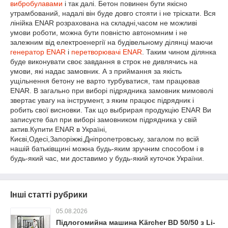
вибробулавами
і так далі. Бетон повинен бути якісно
утрамбований, надалі він буде довго стояти і не тріскати. Вся
лінійка ENAR розрахована на складні,часом не можливі
умови роботи, можна бути повністю автономним і не
залежним від електроенергії на будівельному ділянці маючи
генератор ENAR
і
перетворювачі ENAR
. Таким чином ділянка
буде виконувати своє завдання в строк не дивлячись на
умови, які надає замовник. А з приймання за якість
ущільнення бетону не варто турбуватися, там працював
ENAR. В загально при виборі підрядника замовник мимоволі
звертає увагу на інструмент, з яким працює підрядник і
робить свої висновки. Так що выбрирая продукцію ENAR Ви
записуєте бал при виборі замовником підрядника у свій
актив.Купити ENAR в Україні,
Києві,Одесі,Запоріжжі,Дніпропетровську, загалом по всій
нашій батьківщині можна будь-яким зручним способом і в
будь-який час, ми доставимо у будь-який куточок України.
Інші статті рубрики
05.08.2026
Підлогомийна машина Kärcher BD 50/50 з Li-