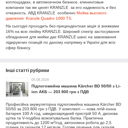
коплощадках, в автомоечном бизнесе, клининговые
компании так же ценят KRANZLE за его надежность и без
отказность. АВД KRANZLE особенно
Мойка высокого
давления Kranzle Quadro 1000 TS.
На сьогодні проходить без прицендентная акція зі знижками
16% на всю лінійку KRANZLE. Широкий спектр застосування
обладнання для мийки дає KRANZLE шанс на завоювання
лідируючих позицій по даному напрямку в Україні для всіх
сфер бізнесу.
Інші статті рубрики
05.08.2026
Підлогомийна машина Kärcher BD 50/50 з Li-
ion АКБ — 203 800 грн з ПДВ
Професійна акумуляторна підлогомийна машина Kärcher BD
50/50 за 203 800 грн з ПДВ. У комплекті — нова літій-іонна
батарея 100 А·год, швидкозарядний пристрій 50 А, дискова
щітка та V-подібна всмоктувальна балка. Практична
продуктивність до 1200 м²/год, автономна робота до 2,5
години та гарантія 12 місяців. Готове рішення для складів,