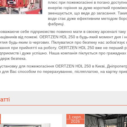
плюс при пожежогасінні в погано доступни
енергію горіння за дуже короткий проміжок 
зменшується, що веде до загасання. Таки
води стає дуже ефективним методом борот
фабриці.
оважаюче себе підприємство повинно мати в своєму арсеналі таку
рацівників від пожежі. OERTZEN HDL 250 в будь-який момент дня і но
тия будь-яким із чергових. Піклуватися про безпеку нас зобов'язує 
зання при прийнятті на роботу. OERTZEN HDL 250 вже не перший рі
ідприємств і дуже успішно. Наша компанія піклується про гражаднах
 держ безпека.
установку для пожежогасіння OERTZEN HDL 250 в Києві, Дніпропетро
 для Вас способом по перерахуванню, післяплатою, на картку прив
атті
1 серп.
2026