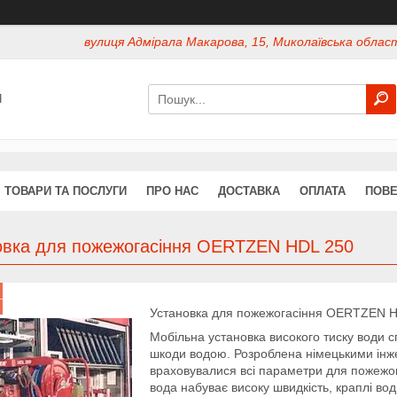
вулиця Адмірала Макарова, 15, Миколаївська област
Я
ТОВАРИ ТА ПОСЛУГИ
ПРО НАС
ДОСТАВКА
ОПЛАТА
ПОВЕ
овка для пожежогасіння OERTZEN HDL 250
Установка для пожежогасіння OERTZEN 
Мобільна установка високого тиску води 
шкоди водою. Розроблена німецькими ін
враховувалися всі параметри для пожежог
вода набуває високу швидкість, краплі во