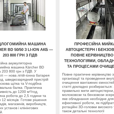
ДЛОГОМИЙНА МАШИНА
ПРОФЕСІЙНА МИЙК
ER BD 50/50 З LI-ION АКБ —
АВТОЦИСТЕРН І БЕНЗОВ
203 800 ГРН З ПДВ
ПОВНЕ КЕРІВНИЦТВО
ТЕХНОЛОГІЯМИ, ОБЛАД
ійна акумуляторна
ТА ПРОЦЕСАМИ ОЧИЩ
омийна машина Kärcher BD
а 203 800 грн з ПДВ. У
Повне практичне керівництво з
ті — нова літій-іонна батарея
організації та проведення вну
од, швидкозарядний пристрій
очищення вантажних ємностей
искова щітка та V-подібна
статті докладно розбирається: 
вальна балка. Практична
правильно мити автоцистерни,
ивність до 1200 м²/год,
молоковози та бензовози зсер
на робота до 2,5 години та
яке обладнання необхідне для
я 12 місяців. Готове рішення
ефективної роботи, як підібра
адів, магазинів, виробництв,
ротаційні 3D-головки високого 
х установ і клінінгових
також детальні технології
й.