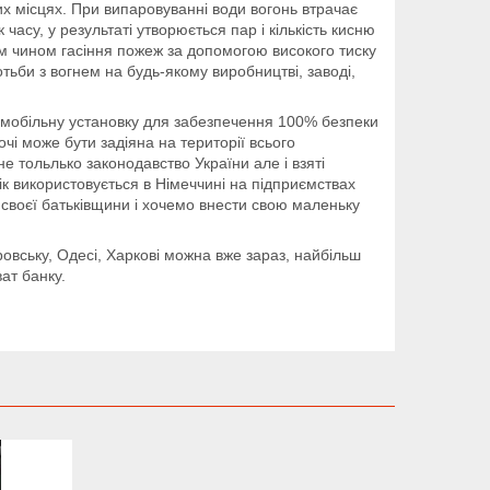
х місцях. При випаровуванні води вогонь втрачає
часу, у результаті утворюється пар і кількість кисню
м чином гасіння пожеж за допомогою високого тиску
ьби з вогнем на будь-якому виробництві, заводі,
 мобільну установку для забезпечення 100% безпеки
чі може бути задіяна на території всього
не тольлько законодавство України але і взяті
к використовується в Німеччині на підприємствах
 своєї батьківщини і хочемо внести свою маленьку
вську, Одесі, Харкові можна вже зараз, найбільш
ат банку.