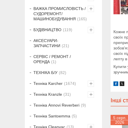
ВАЖКА ПРОМИСЛОВІСТЬ /
СУДОРЕМОНТ/
МАШИНОБУДУВАННЯ
165
БУДІВНИЦТВО
119
Кожне п
своїх п
АКСЕСУАРИ-
преприя
ЗАПЧАСТИНИ
21
зобов'я
своїх п
СЕРВІС / РЕМОНТ /
лепту в
ОРЕНДА
1
Купити 
зручним
ТЕХНІКА Б/У
82
Техніка Karcher
1674
Техніка Kranzle
31
Інші ст
Техніка Annovi Reverberi
9
Техніка Santoemma
5
5 серп.
2026
Техніка Cleanvac
13