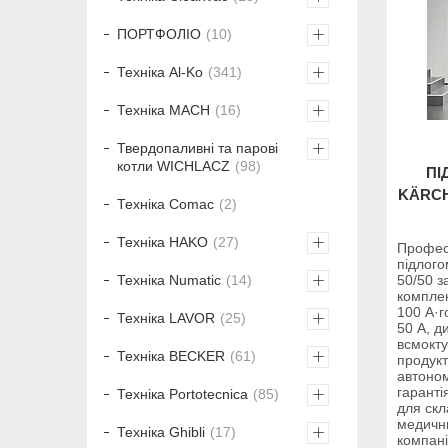
ПОРТФОЛІО
10
Техніка Al-Ko
341
Техніка MACH
16
Твердопаливні та парові
котли WICHLACZ
98
ПІ
KÄRCH
Техніка Comac
2
Техніка HAKO
27
Профес
підлог
50/50 з
Техніка Numatic
14
комплек
100 А·г
Техніка LAVOR
25
50 А, д
всмокту
Техніка BECKER
61
продукт
автоном
гаранті
Техніка Portotecnica
85
для скл
медични
Техніка Ghibli
17
компані