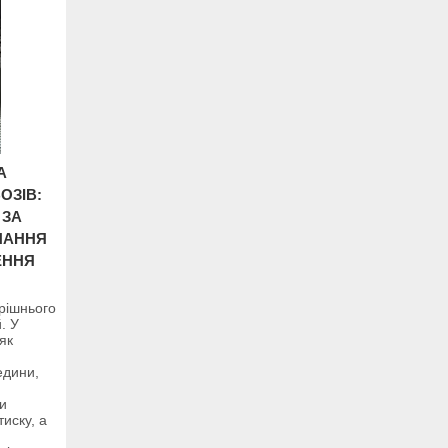
А
ОЗІВ:
 ЗА
НАННЯ
ЕННЯ
трішнього
. У
як
едини,
ти
тиску, а