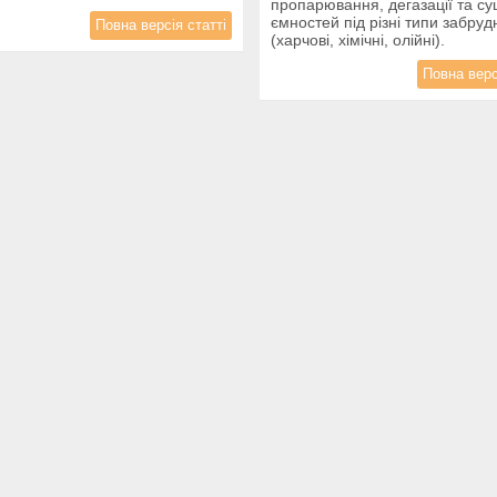
пропарювання, дегазації та су
ємностей під різні типи забруд
Повна версія статті
(харчові, хімічні, олійні).
Повна верс