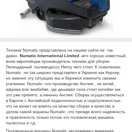
Техника Numatic представлена на нашем сайте не так
давно.
Numatic International Limited -э
то хорошо известный
всем европейцам производитель техники для уборки.
Легендарный пылеводосос Henry чего стоит. К сожалению
Numatic не так широко представлен в Украине как Керхер,
но именно эту ситуацию мы и беремся изменить своими
усилиями. Numatic -это производство Англия , не китай,
африка или зимбабве, где дешевая сила стоит копейки как
это уже принято, а именно Англия. Сборка осуществляеться
в Европе с Английской педантичностью и скурпулезностью,
что не может не влиять на качество сборки и качество в
целом самой машины.Numatic -это прежде всего надежность
и практичность только потом это поломоечная машина,
пылесосы и т.д.
Поломоечные машины Numatic заслуживают внимания