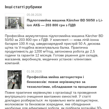
Інші статті рубрики
05.08.2026
Підлогомийна машина Kärcher BD 50/50 з Li-
ion АКБ — 203 800 грн з ПДВ
Професійна акумуляторна підлогомийна машина Kärcher BD
50/50 за 203 800 грн з ПДВ. У комплекті — нова літій-іонна
батарея 100 А·год, швидкозарядний пристрій 50 А, дискова
щітка та V-подібна всмоктувальна балка. Практична
продуктивність до 1200 м²/год, автономна робота до 2,5
години та гарантія 12 місяців. Готове рішення для складів,
магазинів, виробництв, медичних установ і клінінгових
компаній.
01.08.2026
Професійна мийка автоцистерн і
бензовозів: повне керівництво за
технологіями, обладнання та процесами
очищення
Повне практичне керівництво з організації та проведення
внутрішнього очищення вантажних ємностей. У статті
докладно розбирається: як правильно мити автоцистерни,
молоковози та бензовози зсередини, яке обладнання
необхідне для ефективної роботи, як підібрати ротаційні 3D-