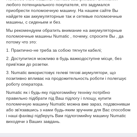
любого потенциального покупателя, кто задумался
приобрести поломоечную машину. На нашем сайте Вы
найдете как аккумуляторные так и сетевые поломоечные
машины, с сиденьем и без.
Мы рекомендуем обратить внимание на аккумуляторные
поломоечные машины Numatic , почему, спросите Вы , да
потому что это:
1. Практично-не треба за собою тягнути кабелі;
2. Доступитися можливо в будь важкодоступне місце, без
прив'язки до розетки.
3. Numatic використовує гелеві тягові акумулятори, що
позитивно впливає на продожительность роботи і полегшує
роботу оператора.
Numatic як і будь-яку підлогомийну техніку потрібно
правильно підібрати під Ваш підлогу і площу, купити
поломечную машину Numatic можна вже зараз, подзвонивши
або зв'язавшись з нами будь-яким зручним для Вас способом
і наші фахівці підберуть Вам підлогомийну машину Numatic
виходячи з Ваших завдань.