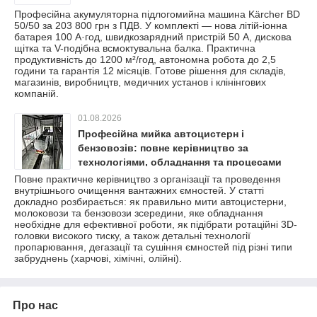
Професійна акумуляторна підлогомийна машина Kärcher BD
50/50 за 203 800 грн з ПДВ. У комплекті — нова літій-іонна
батарея 100 А·год, швидкозарядний пристрій 50 А, дискова
щітка та V-подібна всмоктувальна балка. Практична
продуктивність до 1200 м²/год, автономна робота до 2,5
години та гарантія 12 місяців. Готове рішення для складів,
магазинів, виробництв, медичних установ і клінінгових
компаній.
01.08.2026
Професійна мийка автоцистерн і
бензовозів: повне керівництво за
технологіями, обладнання та процесами
очищення
Повне практичне керівництво з організації та проведення
внутрішнього очищення вантажних ємностей. У статті
докладно розбирається: як правильно мити автоцистерни,
молоковози та бензовози зсередини, яке обладнання
необхідне для ефективної роботи, як підібрати ротаційні 3D-
головки високого тиску, а також детальні технології
пропарювання, дегазації та сушіння ємностей під різні типи
забруднень (харчові, хімічні, олійні).
Про нас