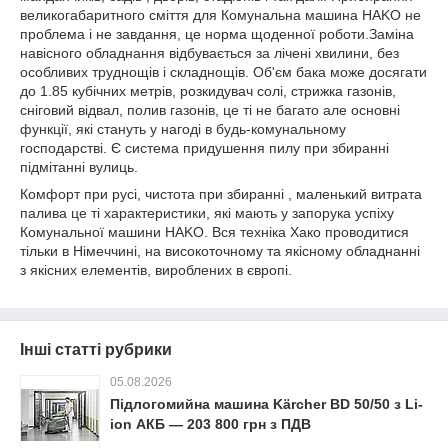
великогабаритного сміття для Комунальна машина HAKO не
проблема і не завдання, це норма щоденної роботи.Заміна
навісного обладнання відбувається за лічені хвилини, без
особливих труднощів і складнощів. Об'єм бака може досягати
до 1.85 кубічних метрів, розкидувач солі, стрижка газонів,
сніговий відвал, полив газонів, це ті не багато але основні
функції, які стануть у нагоді в будь-комунальному
господарстві. Є система придушення пилу при збиранні
підмітанні вулиць.
Комфорт при русі, чистота при збиранні , маленький витрата
палива це ті характеристики, які мають у запорука успіху
Комунальної машини HAKO. Вся техніка Хако проводитися
тільки в Німеччині, на високоточному та якісному обладнанні
з якісних елементів, вироблених в європі.
Інші статті рубрики
05.08.2026
Підлогомийна машина Kärcher BD 50/50 з Li-
ion АКБ — 203 800 грн з ПДВ