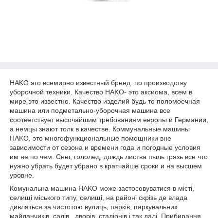
HAKO это всемирно известный бренд по производству
уборочной техники. Качество HAKO- это аксиома, всем в
мире это известно. Качество изделий будь то поломоечная
машина или подметально-уборочная машина все
соответствует высочайшим требованиям европы и Германии,
а немцы знают толк в качестве. Коммунальные машины
HAKO, это многофункциональные помощники вне
зависимости от сезона и времени года и погодные условия
им не по чем. Снег, гололед, дождь листва пыль грязь все что
нужно убрать будет убрано в кратчайше сроки и на высшем
уровне.
Комунальна машина HAKO може застосовуватися в місті,
селищі міського типу, селищі, на районі скрізь де влада
дивляться за чистотою вулиць, парків, паркувальних
майданчиків, садів , дворів, стадіонів і так далі. Прибирання