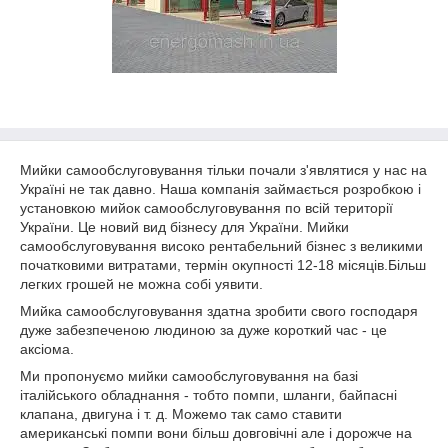
Мийки самообслуговування тільки почали з'являтися у нас на
Україні не так давно. Наша компанія займається розробкою і
установкою мийок самообслуговування по всій території
України. Це новий вид бізнесу для України. Мийки
самообслуговування високо рентабельний бізнес з великими
початковими витратами, термін окупності 12-18 місяців.Більш
легких грошей не можна собі уявити.
Мийка самообслуговування здатна зробити свого господаря
дуже забезпеченою людиною за дуже короткий час - це
аксіома.
Ми пропонуємо мийки самообслуговування на базі
італійського обладнання - тобто помпи, шланги, байпасні
клапана, двигуна і т. д. Можемо так само ставити
американські помпи вони більш довговічні але і дорожче на