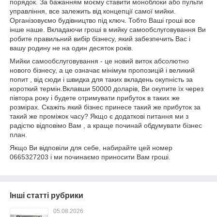
порядок. За бажанням моєму ставити моноблоки або пульти
управління, все залежить від концепції самої мийки.
Організовуємо будівництво під ключ. Тобто Ваші гроші все
інше наше. Вкладаючи гроші в мийку самообслуговування Ви
робите правильний вибір бізнесу, який забезпечить Вас і
вашу родину не на один десяток років.
Мийки самообслуговування - це новий виток абсолютно
нового бізнесу, а це означає мінімум пропозицій і великий
попит , від сюди і швидка для таких вкладень окупність за
короткий термін.Вклавши 50000 доларів, Ви окупите їх через
півтора року і будете отримувати прибуток в таких же
розмірах. Скажіть який бізнес принесе такий же прибуток за
такий же проміжок часу? Якщо є додаткові питання ми з
радістю відповімо Вам , а краще починай обдумувати бізнес
план.
Якщо Ви відповіли для себе, набирайте цей номер
0665327203 і ми починаємо приносити Вам гроші.
Інші статті рубрики
05.08.2026