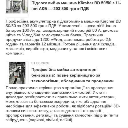
Підлогомийна машина Kärcher BD 50/50 з Li-
ion АКБ — 203 800 грн з ПДВ
Професійна акумуляторна підлогомийна машина Kärcher BD
50/50 за 203 800 грн з ПДВ. У комплекті — нова літій-іонна
батарея 100 А·год, швидкозарядний пристрій 50 А, дискова
щітка та V-подібна всмоктувальна балка. Практична
продуктивність до 1200 м²/год, автономна робота до 2,5
години та гарантія 12 місяців. Готове рішення для складів,
магазинів, виробництв, медичних установ і клінінгових
компаній.
01.08.2026
Професійна мийка автоцистерн і
бензовозів: повне керівництво за
технологіями, обладнання та процесами
очищення
Повне практичне керівництво з організації та проведення
внутрішнього очищення вантажних ємностей. У статті
докладно розбирається: як правильно мити автоцистерни,
молоковози та бензовози зсередини, яке обладнання
необхідне для ефективної роботи, як підібрати ротаційні 3D-
головки високого тиску, а також детальні технології
пропарювання, дегазації та сушіння ємностей під різні типи
забруднень (харчові, хімічні, олійні).