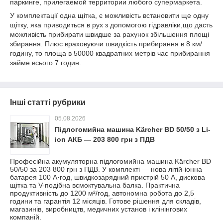
паркинге, прилегаемой территории любого супермаркета.
У комплектації одна щітка, є можливість встановити ще одну
щітку, яка приводиться в рух з допомогою гідравліки,що дасть
можливість прибирати швидше за рахунок збільшення площі
збирання. Плюс враховуючи швидкість прибирання в 8 км/
годину, то площа в 50000 квадратних метрів час прибирання
займе всього 7 годин.
Інші статті рубрики
05.08.2026
Підлогомийна машина Kärcher BD 50/50 з Li-
ion АКБ — 203 800 грн з ПДВ
Професійна акумуляторна підлогомийна машина Kärcher BD
50/50 за 203 800 грн з ПДВ. У комплекті — нова літій-іонна
батарея 100 А·год, швидкозарядний пристрій 50 А, дискова
щітка та V-подібна всмоктувальна балка. Практична
продуктивність до 1200 м²/год, автономна робота до 2,5
години та гарантія 12 місяців. Готове рішення для складів,
магазинів, виробництв, медичних установ і клінінгових
компаній.