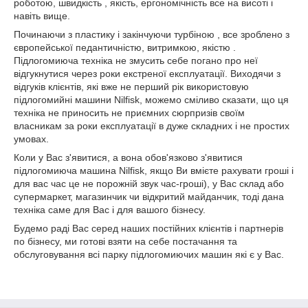
роботою, швидкість , якість, ергономічність все на висоті і
навіть вище.
Починаючи з пластику і закінчуючи турбіною , все зроблено з
європейської педантичністю, витримкою, якістю .
Підлогомиюча техніка не змусить себе погано про неї
відгукнутися через роки екстреної експлуатації. Виходячи з
відгуків клієнтів, які вже не перший рік використовую
підлогомийні машини Nilfisk, можемо сміливо сказати, що ця
техніка не приносить не приємних сюрпризів своїм
власникам за роки експлуатації в дуже складних і не простих
умовах.
Коли у Вас з'явитися, а вона обов'язково з'явитися
підлогомиюча машина Nilfisk, якщо Ви вмієте рахувати гроші і
для вас час це не порожній звук час-гроші), у Вас склад або
супермаркет, магазинчик чи відкритий майданчик, тоді дана
техніка саме для Вас і для вашого бізнесу.
Будемо раді Вас серед наших постійних клієнтів і партнерів
по бізнесу, ми готові взяти на себе постачання та
обслуговування всі парку підлогомиючих машин які є у Вас.