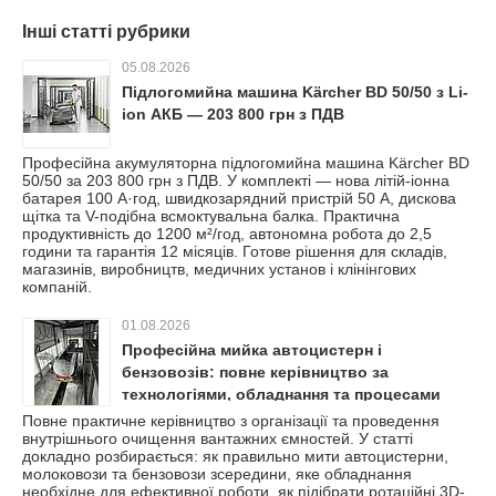
Інші статті рубрики
05.08.2026
Підлогомийна машина Kärcher BD 50/50 з Li-
ion АКБ — 203 800 грн з ПДВ
Професійна акумуляторна підлогомийна машина Kärcher BD
50/50 за 203 800 грн з ПДВ. У комплекті — нова літій-іонна
батарея 100 А·год, швидкозарядний пристрій 50 А, дискова
щітка та V-подібна всмоктувальна балка. Практична
продуктивність до 1200 м²/год, автономна робота до 2,5
години та гарантія 12 місяців. Готове рішення для складів,
магазинів, виробництв, медичних установ і клінінгових
компаній.
01.08.2026
Професійна мийка автоцистерн і
бензовозів: повне керівництво за
технологіями, обладнання та процесами
очищення
Повне практичне керівництво з організації та проведення
внутрішнього очищення вантажних ємностей. У статті
докладно розбирається: як правильно мити автоцистерни,
молоковози та бензовози зсередини, яке обладнання
необхідне для ефективної роботи, як підібрати ротаційні 3D-