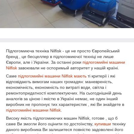
Підлогомиюча техніка Nilfisk - це не просто Європейський
бренд , це бесцеллер в підлогомиючої техніці не лише
Європи, але і України. За останні роки
підлогомийні машини
Nilfisk
завоювали не оспоримый авторитет у нашій країні.
Саме
підлогомийні машини Nilfisk мають
ті критерії і які
відповідають вимогам наших громадян: маневреність,
економічність, економність по витраті води, світла і
ремонтопридатності комплектуючих. На сьогоднішній день
аналогів за ціною і якістю в Україні немає, не один інший
виробник не пропонує тих характеристик , які Ви знайдете в
підлогомийні машини Nilfisk
.
Високу якість підлогомиючих машин Nilfisk, готове , що б
саме Ви змогли його оцінити по достоїнству,
купивши
техніку
даного виробника Ви залишитеся повністю задоволені його