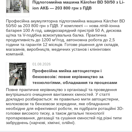
Підлогомийна машина Kärcher BD 50/50 з Li-
ion АКБ — 203 800 грн з ПДВ
Професійна акумуляторна підлогомийна машина Kärcher BD
50/50 за 203 800 грн з ПДВ. У комплекті — нова літій-іонна
батарея 100 А·год, швидкозарядний пристрій 50 А, дискова
щітка та V-подібна всмоктувальна балка. Практична
продуктивність до 1200 м²/год, автономна робота до 2,5
години та гарантія 12 місяців. Готове рішення для складів,
магазинів, виробництв, медичних установ і клінінгових
компаній.
01.08.2026
Професійна мийка автоцистерн і
бензовозів: повне керівництво за
технологіями, обладнання та процесами
очищення
Повне практичне керівництво з організації та проведення
внутрішнього очищення вантажних ємностей. У статті
докладно розбирається: як правильно мити автоцистерни,
молоковози та бензовози зсередини, яке обладнання
необхідне для ефективної роботи, як підібрати ротаційні 3D-
головки високого тиску, а також детальні технології
пропарювання, дегазації та сушіння ємностей під різні типи
забруднень (харчові, хімічні, олійні).