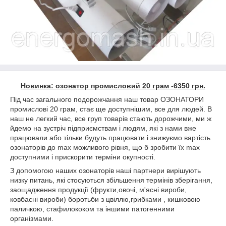
Новинка: озонатор промисловий 20 грам -6350 грн.
Під час загального подорожчання наш товар ОЗОНАТОРИ
промислові 20 грам, стає ще доступнішим, все для людей. В
наш не легкий час, все груп товарів стають дорожчими, ми ж
йдемо на зустріч підприємствам і людям, які з нами вже
працювали або тільки будуть працювати і знижуємо вартість
озонаторів до max можливого рівня, що б зробити їх max
доступними і прискорити терміни окупності.
З допомогою наших озонаторів наші партнери вирішують
низку питань, які стосуються збільшення термінів зберігання,
заощадження продукції (фрукти,овочі, м'ясні вироби,
ковбасні вироби) боротьби з цвіллю,грибками , кишковою
паличкою, стафилококом та іншими патогенними
організмами.