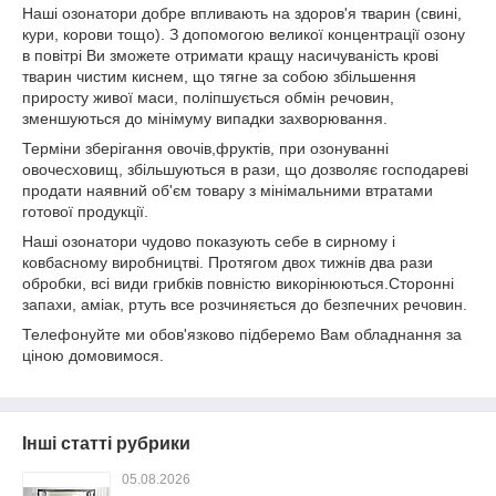
Наші озонатори добре впливають на здоров'я тварин (свині,
кури, корови тощо). З допомогою великої концентрації озону
в повітрі Ви зможете отримати кращу насичуваність крові
тварин чистим киснем, що тягне за собою збільшення
приросту живої маси, поліпшується обмін речовин,
зменшуються до мінімуму випадки захворювання.
Терміни зберігання овочів,фруктів, при озонуванні
овочесховищ, збільшуються в рази, що дозволяє господареві
продати наявний об'єм товару з мінімальними втратами
готової продукції.
Наші озонатори чудово показують себе в сирному і
ковбасному виробництві. Протягом двох тижнів два рази
обробки, всі види грибків повністю викорінюються.Сторонні
запахи, аміак, ртуть все розчиняється до безпечних речовин.
Телефонуйте ми обов'язково підберемо Вам обладнання за
ціною домовимося.
Інші статті рубрики
05.08.2026