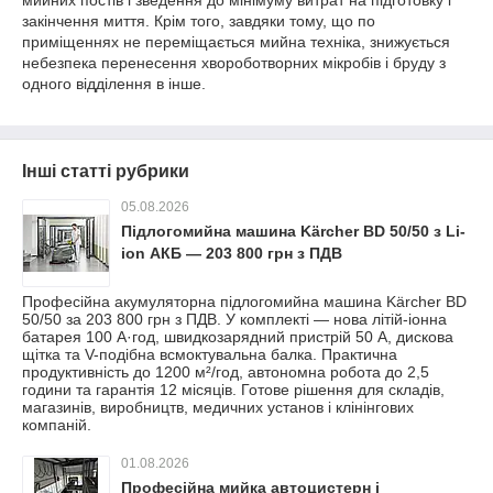
мийних постів і зведення до мінімуму витрат на підготовку і
закінчення миття. Крім того, завдяки тому, що по
приміщеннях не переміщається мийна техніка, знижується
небезпека перенесення хвороботворних мікробів і бруду з
одного відділення в інше.
Інші статті рубрики
05.08.2026
Підлогомийна машина Kärcher BD 50/50 з Li-
ion АКБ — 203 800 грн з ПДВ
Професійна акумуляторна підлогомийна машина Kärcher BD
50/50 за 203 800 грн з ПДВ. У комплекті — нова літій-іонна
батарея 100 А·год, швидкозарядний пристрій 50 А, дискова
щітка та V-подібна всмоктувальна балка. Практична
продуктивність до 1200 м²/год, автономна робота до 2,5
години та гарантія 12 місяців. Готове рішення для складів,
магазинів, виробництв, медичних установ і клінінгових
компаній.
01.08.2026
Професійна мийка автоцистерн і