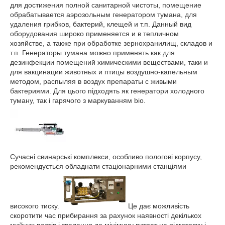
для достижения полной санитарной чистоты, помещение
обрабатывается аэрозольным генератором тумана, для
удаления грибков, бактерий, клещей и т.п. Данный вид
оборудования широко применяется и в тепличном
хозяйстве, а также при обработке зернохранилищ, складов и
т.п. Генераторы тумана можно применять как для
дезинфекции помещений химическими веществами, таки и
для вакцинации животных и птицы воздушно-капельным
методом, распыляя в воздух препараты с живыми
бактериями. Для цього підходять як генератори холодного
туману, так і гарячого з маркуванням bio.
Сучасні свинарські комплекси, особливо пологові корпусу,
рекомендується обладнати стаціонарними станціями
високого тиску.
Це дає можливість
скоротити час прибирання за рахунок наявності декількох