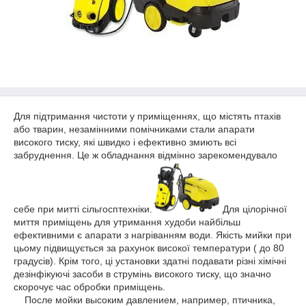
Для підтримання чистоти у приміщеннях, що містять птахів
або тварин, незамінними помічниками стали апарати
високого тиску, які швидко і ефективно змиють всі
забруднення. Це ж обладнання відмінно зарекомендувало
себе при митті сільгосптехніки.
Для цілорічної
миття приміщень для утримання худоби найбільш
ефективними є апарати з нагріванням води. Якість мийки при
цьому підвищується за рахунок високої температури ( до 80
градусів). Крім того, ці установки здатні подавати різні хімічні
дезінфікуючі засоби в струмінь високого тиску, що значно
скорочує час обробки приміщень.
После мойки высоким давлением, например, птичника,