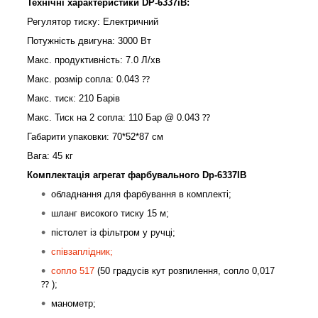
Технічні характеристики
DP
-6337
iB
:
Регулятор тиску: Електричний
Потужність двигуна: 3000 Вт
Макс. продуктивність: 7.0 Л/хв
Макс. розмір сопла: 0.043 ⁇
Макс. тиск: 210 Барів
Макс. Тиск на 2 сопла: 110 Бар @ 0.043 ⁇
Габарити упаковки: 70*52*87 см
Вага: 45 кг
Комплектація агрегат фарбувального Dp-6337IB
обладнання для фарбування в комплекті;
шланг високого тиску 15 м;
пістолет із фільтром у ручці;
співзаплідник;
сопло 517
(50 градусів кут розпилення, сопло 0,017
⁇ );
манометр;