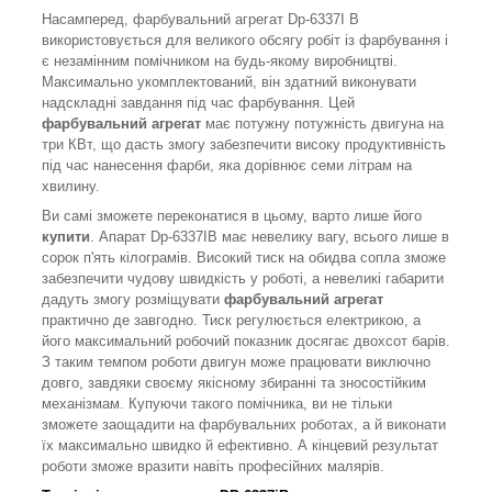
Насамперед, фарбувальний агрегат Dp-6337I B
використовується для великого обсягу робіт із фарбування і
є незамінним помічником на будь-якому виробництві.
Максимально укомплектований, він здатний виконувати
надскладні завдання під час фарбування. Цей
фарбувальний агрегат
має потужну потужність двигуна на
три КВт, що дасть змогу забезпечити високу продуктивність
під час нанесення фарби, яка дорівнює семи літрам на
хвилину.
Ви самі зможете переконатися в цьому, варто лише його
купити
. Апарат
Dp-6337IB
має невелику вагу, всього лише в
сорок п'ять кілограмів. Високий тиск на обидва сопла зможе
забезпечити чудову швидкість у роботі, а невеликі габарити
дадуть змогу розміщувати
фарбувальний агрегат
практично де завгодно. Тиск регулюється електрикою, а
його максимальний робочий показник досягає двохсот барів.
З таким темпом роботи двигун може працювати виключно
довго, завдяки своєму якісному збиранні та зносостійким
механізмам. Купуючи такого помічника, ви не тільки
зможете заощадити на фарбувальних роботах, а й виконати
їх максимально швидко й ефективно. А кінцевий результат
роботи зможе вразити навіть професійних малярів.