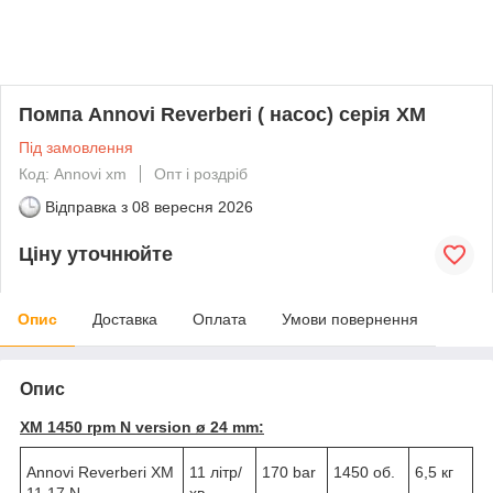
Помпа Annovi Reverberi ( насос) серія XM
Під замовлення
Код: Annovi xm
Опт і роздріб
Відправка з
08 вересня 2026
Ціну уточнюйте
Опис
Доставка
Оплата
Умови повернення
Опис
XM 1450 rpm N version ø 24 mm:
Annovi Reverberi XM
11 літр/
170 bar
1450 об.
6,5 кг
11.17 N
хв