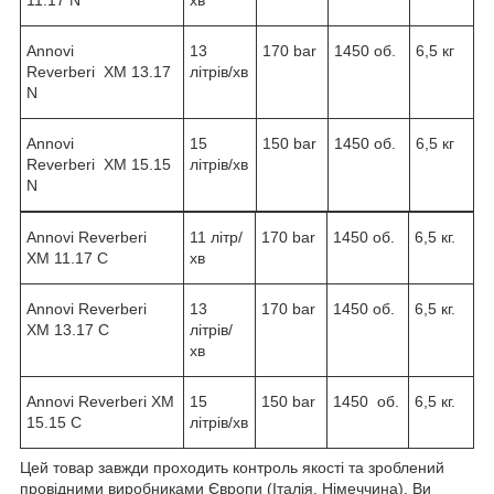
Annovi
13
170 bar
1450 об.
6,5 кг
Reverberi XM 13.17
літрів/хв
N
Annovi
15
150 bar
1450 об.
6,5 кг
Reverberi XM 15.15
літрів/хв
N
Annovi Reverberi
11 літр/
170 bar
1450 об.
6,5 кг.
XM 11.17 C
хв
Annovi Reverberi
13
170 bar
1450 об.
6,5 кг.
XM 13.17 C
літрів/
хв
Annovi Reverberi XM
15
150 bar
1450 об.
6,5 кг.
15.15 C
літрів/хв
Цей товар завжди проходить контроль якості та зроблений
провідними виробниками Європи (Італія, Німеччина). Ви