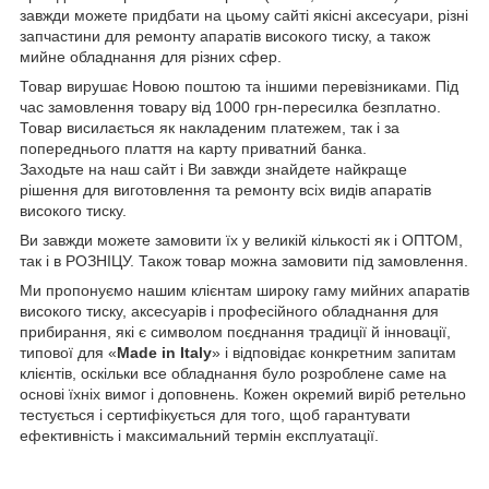
завжди можете придбати на цьому сайті якісні аксесуари, різні
запчастини для ремонту апаратів високого тиску, а також
мийне обладнання для різних сфер.
Товар вирушає Новою поштою та іншими перевізниками. Під
час замовлення товару від 1000 грн-пересилка безплатно.
Товар висилається як накладеним платежем, так і за
попереднього плаття на карту приватний банка.
Заходьте на наш сайт і Ви завжди знайдете найкраще
рішення для виготовлення та ремонту всіх видів апаратів
високого тиску.
Ви завжди можете замовити їх у великій кількості як і ОПТОМ,
так і в РОЗНІЦУ. Також товар можна замовити під замовлення.
Ми пропонуємо нашим клієнтам широку гаму мийних апаратів
високого тиску, аксесуарів і професійного обладнання для
прибирання, які є символом поєднання традиції й інновації,
типової для «
Made in Italy
» і відповідає конкретним запитам
клієнтів, оскільки все обладнання було розроблене саме на
основі їхніх вимог і доповнень. Кожен окремий виріб ретельно
тестується і сертифікується для того, щоб гарантувати
ефективність і максимальний термін експлуатації.