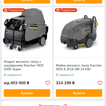
Подарунок
Подарунок
Апарат високого тиску з
нагріванням Karcher HDS
Мийка високого тиску Karcher
2000 Super
HDS-E 8/16-4M 24 KW
В наявності
В наявності
403 000
314 199
від
₴
₴
Купити
Купити
Показати ще