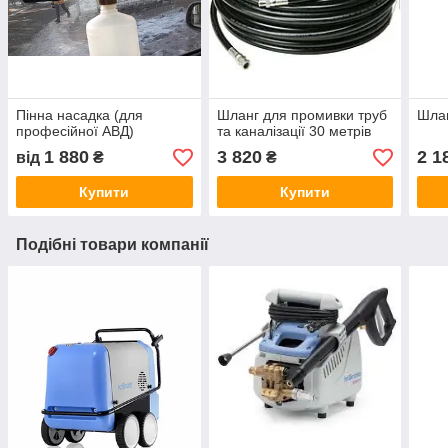
Пінна насадка (для
Шланг для промивки труб
Шлан
професійної АВД)
та каналізації 30 метрів
1 880
3 820
2 1
від
₴
₴
Купити
Купити
Подібні товари компанії