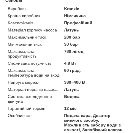
Основні
Виробник
Kranzle
Країна виробник
Німеччина
Класифікація
Професійний
Матеріал корпусу насоса
Латунь
Максимальний тиск
200 бар
Мінімальний тиск
30 бар
Максимальна
780 л/год
продуктивність
Споживана потужність
4.8 Вт
Максимальна
60 град.
температура води на вході
Напруга мережі
380~400 В
Матеріал поршнів насоса
Латунь
Система охолодження
Водяна
двигуна
Гарантійний термін
12 міс
Особливості
Подача пара, Дозатор
миючого засобу,
Можливість забору води з
ємкості, Запобіжний клапан,