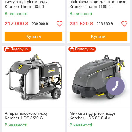
тиску з підігрівом води
підігрівом води для пташника
Kranzle Therm 895-1
Kranzle Therm 1165-1
В наявності
В наявності
217 000
231 520
₴
₴
239 000 ₴
238 680 ₴
Купити
Купити
Подарунок
Подарунок
Апарат високого тиску
Мийка з підігрівом води
Karcher HDS 8/20 G
Karcher HDS 8/18-4М
В наявності
В наявності