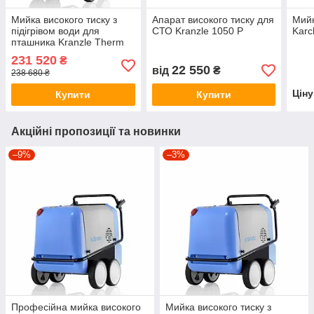
Мийка високого тиску з
Апарат високого тиску для
Мийк
підігрівом води для
СТО Kranzle 1050 P
Karc
пташника Kranzle Therm
1165-1
231 520
₴
22 550
від
₴
238 680 ₴
Цін
Купити
Купити
Акційні пропозиції та новинки
–9%
–3%
Професійна мийка високого
Мийка високого тиску з