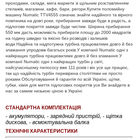
проходами, склади, мега маркети зі щільним розставлянням
стелажів, магазини, кафе, бари, регори.Купити поломийну
машину Numatic TTV4555 означає знайти надійного та вірного
помічника на довгі роки, прибирання завжди буде в радість, а
підлогове покриття завжди буде чистим. Ширина прибирання
550 мм дасть можливість прибирати площу до 2000 квадратів
на годину швидко та якісно без розводів і залишків
води.Надійна та надпотужна турбіна працюватиме довго й без
зламання упродовж багатьох років.У компанії Numatic одні з
найкращих турбіна працюватиме довго й без зламання.У
компанії Numatic одні з найкращих турбін у світі,
найсучаснішому пилососу вже 111 років і він усе ще працює,
так що надійність турбін перевірена століттями не просто
роками.Обслуговування й гарантія по всій Україні, щітки,
губки, хімія для миття підлогових покриттів усе Ви знайдете в
нас за самим низькою ціною в Україні.
СТАНДАРТНА КОМПЛЕКТАЦІЯ
- акумулятори,
- зарядний пристрій,
- щітка
дискова,
- всмоктувальна балка
ТЕХНІЧНІ ХАРАКТЕРИСТИКИ