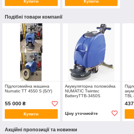
Купити
Купити
Подібні товари компанії
Підлогомийна машина
Акумуляторна поломойка
Під
Numatic TT 4550 S (Б/У)
NUMATIC Twintec
аку
BatteryTTB-3450S
TBL 
55 000
437
₴
Ціну уточнюйте
Купити
Акційні пропозиції та новинки