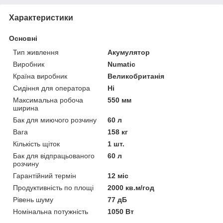
Характеристики
Основні
Тип живлення
Акумулятор
Виробник
Numatic
Країна виробник
Великобританія
Сидіння для оператора
Ні
Максимальна робоча
550 мм
ширина
Бак для миючого розчину
60 л
Вага
158 кг
Кількість щіток
1 шт.
Бак для відпрацьованого
60 л
розчину
Гарантійний термін
12 міс
Продуктивність по площі
2000 кв.м/год
Рівень шуму
77 дБ
Номінальна потужність
1050 Вт