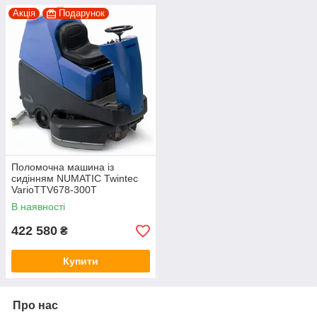
Акція
Подарунок
Поломочна машина із
сидінням NUMATIC Twintec
VarioTTV678-300T
В наявності
422 580
₴
Купити
Про нас