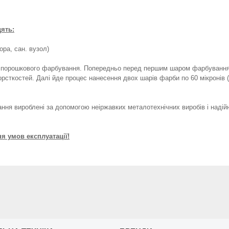
дять:
ора, сан. вузол)
порошкового фарбування. Попередньо перед першим шаром фарбування в
сткостей. Далі йде процес нанесення двох шарів фарби по 60 мікронів (в
нання вироблені за допомогою неіржавких металотехнічних виробів і надій
ня умов експлуатації!