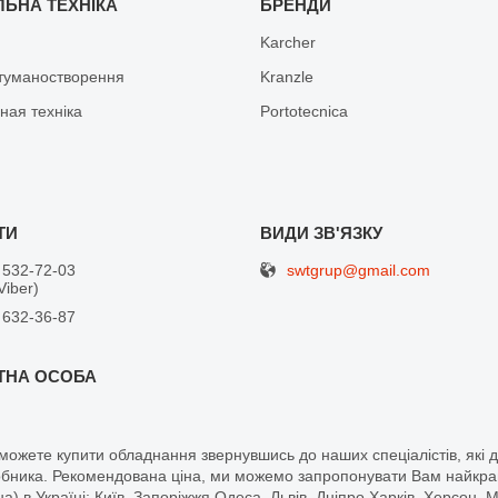
ЛЬНА ТЕХНІКА
БРЕНДИ
Karcher
туманостворення
Kranzle
ная техніка
Portotecnica
swtgrup@gmail.com
 532-72-03
Viber)
 632-36-87
ожете купити обладнання звернувшись до наших спеціалістів, які 
обника. Рекомендована ціна, ми можемо запропонувати Вам найкращ
а) в Україні: Київ, Запоріжжя,Одеса, Львів, Дніпро,Харків, Херсон, 