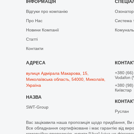
ІНФОРМАЦІЯ
СПЕЦІА
Відгуки про компанію
Озонатор
Про Нас
Система 
Новини Компанії
Комуналь
Статті
Контакти
+380 (66)
вулиця Адмірала Макарова, 15,
Vodafon (
Миколаївська область, 54000, Миколаїв,
Україна
+380 (98)
Київстар
SWT-Group
Руслан
Вас зацікавила наша пропозиція щодо придбання, Ви м
Все обладнання сертифіковане і має гарантію від вир
комерційну пропозицію, купити [Ціна] (ціна не фіксован