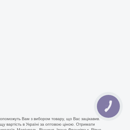
допоможуть Вам з вибором товару, що Вас зацікавив.
у вартість в Україні за оптовою ціною. Отримати
Миколаїв, Маріуполь, Вінниця, Івано-Франківськ, Рівне,