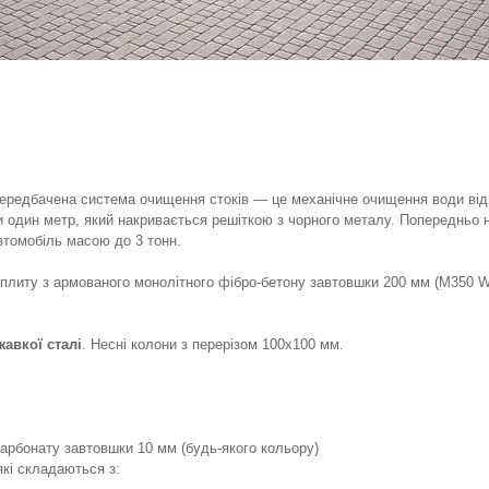
ас передбачена система очищення стоків — це механічне очищення води ві
и один метр, який накривається решіткою з чорного металу. Попередньо 
автомобіль масою до 3 тонн.
литу з армованого монолітного фібро-бетону завтовшки 200 мм (М350 W6
жавкої сталі
. Несні колони з перерізом 100х100 мм.
карбонату завтовшки 10 мм (будь-якого кольору)
які складаються з: