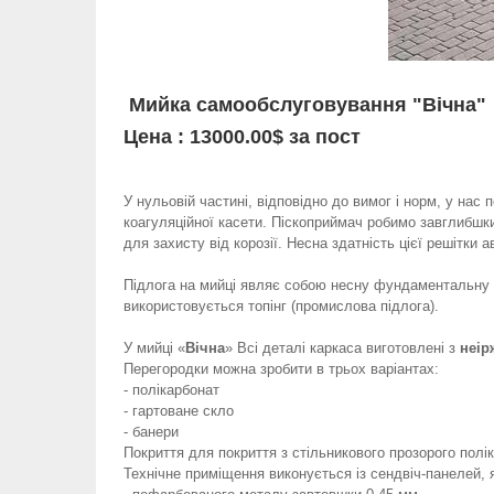
Мийка самообслуговування "Вічна"
Цена : 13000.00$ за пост
У нульовій частині, відповідно до вимог і норм, у н
коагуляційної касети. Піскоприймач робимо завглибшк
для захисту від корозії. Несна здатність цієї решітки 
Підлога на мийці являє собою несну фундаментальну п
використовується топінг (промислова підлога).
У мийці «
Вічна
» Всі деталі каркаса виготовлені з
неір
Перегородки можна зробити в трьох варіантах:
- полікарбонат
- гартоване скло
- банери
Покриття для покриття з стільникового прозорого полі
Технічне приміщення виконується із сендвіч-панелей, 