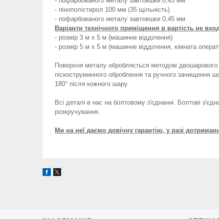
- пофарбованого металу завтовшки 0,45 мм
- пінополістирол 100 мм (35 щільність)
- пофарбованого металу завтовшки 0,45 мм
Варіанти технічного приміщення в вартість не вхо
- розмір 3 м х 5 м (машинне відділення)
- розмір 5 м х 5 м (машинне відділення, кімната операт
Поверхня металу обробляється методом двошарового 
піскоструминного оброблення та ручного зачищення шор
180° після кожного шару.
Всі деталі в нас на болтовому з'єднанні. Болтові з'єд
розкручування.
Ми на неї даємо довічну гарантію, у разі дотриман